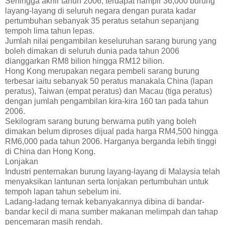
Sehingga akhir tahun 2006, terdapat hampir 36,000 burung
layang-layang di seluruh negara dengan purata kadar
pertumbuhan sebanyak 35 peratus setahun sepanjang
tempoh lima tahun lepas.
Jumlah nilai pengambilan keseluruhan sarang burung yang
boleh dimakan di seluruh dunia pada tahun 2006
dianggarkan RM8 bilion hingga RM12 bilion.
Hong Kong merupakan negara pembeli sarang burung
terbesar iaitu sebanyak 50 peratus manakala China (lapan
peratus), Taiwan (empat peratus) dan Macau (tiga peratus)
dengan jumlah pengambilan kira-kira 160 tan pada tahun
2006.
Sekilogram sarang burung berwarna putih yang boleh
dimakan belum diproses dijual pada harga RM4,500 hingga
RM6,000 pada tahun 2006. Harganya berganda lebih tinggi
di China dan Hong Kong.
Lonjakan
Industri penternakan burung layang-layang di Malaysia telah
menyaksikan lantunan serta lonjakan pertumbuhan untuk
tempoh lapan tahun sebelum ini.
Ladang-ladang ternak kebanyakannya dibina di bandar-
bandar kecil di mana sumber makanan melimpah dan tahap
pencemaran masih rendah.