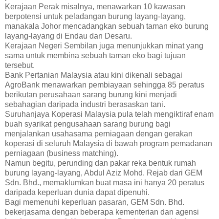
Kerajaan Perak misalnya, menawarkan 10 kawasan
berpotensi untuk peladangan burung layang-layang,
manakala Johor mencadangkan sebuah taman eko burung
layang-layang di Endau dan Desaru.
Kerajaan Negeri Sembilan juga menunjukkan minat yang
sama untuk membina sebuah taman eko bagi tujuan
tersebut.
Bank Pertanian Malaysia atau kini dikenali sebagai
AgroBank menawarkan pembiayaan sehingga 85 peratus
berikutan perusahaan sarang burung kini menjadi
sebahagian daripada industri berasaskan tani.
Suruhanjaya Koperasi Malaysia pula telah mengiktiraf enam
buah syarikat pengusahaan sarang burung bagi
menjalankan usahasama perniagaan dengan gerakan
koperasi di seluruh Malaysia di bawah program pemadanan
perniagaan (business matching).
Namun begitu, perunding dan pakar reka bentuk rumah
burung layang-layang, Abdul Aziz Mohd. Rejab dari GEM
Sdn. Bhd., memaklumkan buat masa ini hanya 20 peratus
daripada keperluan dunia dapat dipenuhi.
Bagi memenuhi keperluan pasaran, GEM Sdn. Bhd.
bekerjasama dengan beberapa kementerian dan agensi