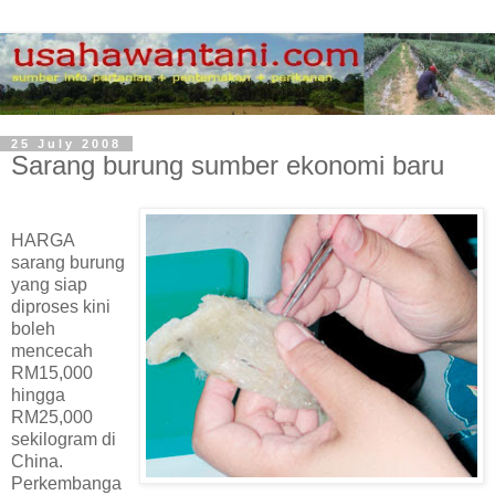
25 July 2008
Sarang burung sumber ekonomi baru
HARGA
sarang burung
yang siap
diproses kini
boleh
mencecah
RM15,000
hingga
RM25,000
sekilogram di
China.
Perkembanga