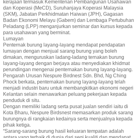
kerajaan termasuk Kementerian Pembangunan Usahawan
dan Koperasi (MeCD), Suruhanjaya Koperasi Malaysia
(SKM), Jabatan Perkhidmatan Haiwan (JPH), Gagasan
Badan Ekonomi Melayu (Gabem) dan Lembaga Pertubuhan
Peladang (LPP) menganjurkan seminar dan kursus kepada
para usahawan yang berminat.
Lumayan
Penternak burung layang-layang mendapat pendapatan
lumayan dengan menjual sarang burung yang boleh
dimakan, menguruskan ladang-ladang ternakan burung
layang-layang dengan berjaya atau menyediakan khidmat
perundingan mengenai penternakan burung layang-layang.
Pengarah Urusan Nespure Birdnest Sdn. Bhd, Ng Ching
Phock berkata, penternakan burung layang-layang telah
menjadi industri baru untuk membangkitkan ekonomi negeri
Kelantan selain menawarkan peluang pekerjaan kepada
penduduk di situ.
Dengan memiliki ladang serta pusat jualan sendiri iaitu di
Kota Bharu, Nespure Birdsnest memasarkan produk sarang
burungnya di rangkaian kedainya serta menjualnya kepada
pihak ketiga.
“Sarang-sarang burung hasil keluaran tempatan adalah
antara yang terbaik di dunia dari segi kualiti dan mendapat