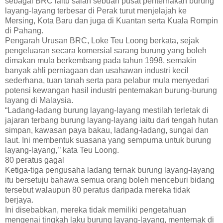
sebagai BRC iaitu salah sebuah pusat penternakan burung
layang-layang terbesar di Perak turut menjelajah ke
Mersing, Kota Baru dan juga di Kuantan serta Kuala Rompin
di Pahang.
Pengarah Urusan BRC, Loke Teu Loong berkata, sejak
pengeluaran secara komersial sarang burung yang boleh
dimakan mula berkembang pada tahun 1998, semakin
banyak ahli perniagaan dan usahawan industri kecil
sederhana, tuan tanah serta para pelabur mula menyedari
potensi kewangan hasil industri penternakan burung-burung
layang di Malaysia.
“Ladang-ladang burung layang-layang mestilah terletak di
jajaran terbang burung layang-layang iaitu dari tengah hutan
simpan, kawasan paya bakau, ladang-ladang, sungai dan
laut. Ini membentuk suasana yang sempurna untuk burung
layang-layang,’’ kata Teu Loong.
80 peratus gagal
Ketiga-tiga pengusaha ladang ternak burung layang-layang
itu bersetuju bahawa semua orang boleh menceburi bidang
tersebut walaupun 80 peratus daripada mereka tidak
berjaya.
Ini disebabkan, mereka tidak memiliki pengetahuan
mengenai tingkah laku burung layang-layang, menternak di