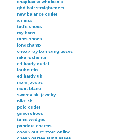
snapbacks wholesale
ghd hair straighteners
new balance outlet
air max
tod's shoes
ray bans
toms shoes
longchamp
cheap ray ban sunglasses
nike roshe run
ed hardy outlet
louboutin
ed hardy uk
marc jacobs
mont blanc
swarov ski jewelry
nike sb
polo outlet
gucci shoes
toms wedges
pandora charms
coach outlet store online
cheap oakley sunglasses