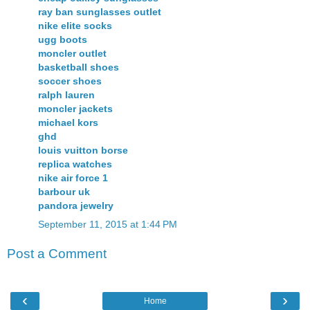
ray ban sunglasses outlet
nike elite socks
ugg boots
moncler outlet
basketball shoes
soccer shoes
ralph lauren
moncler jackets
michael kors
ghd
louis vuitton borse
replica watches
nike air force 1
barbour uk
pandora jewelry
September 11, 2015 at 1:44 PM
Post a Comment
‹
›
Home