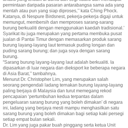
permintaan daripada pasaran antarabangsa sama ada yang
mentah atau pun yang siap diproses,’’ kata Ching Phock.
Katanya, di Nespure Birdsnest, pekerja-pekerja digaji untuk
memungut, membersih dan memproses sarang-sarang
burung berkualiti dengan menggunakan kaedah tradisional.’
Syarikat itu juga merupakan yang pertama membuka pusat
jualan di Pantai Timur dengan memasarkan produk sarang
burung layang-layang laut termasuk puding longan dan
puding sarang burung; dan juga soya dengan sarang
burung.
“Sarang burung layang-layang laut adalah berkualiti. Ia
dipasarkan di luar negara dan dieksport ke beberapa negara
di Asia Barat,’’ tambahnya.
Menurut Dr. Christopher Lim, yang merupakan salah
seorang pengendali ladang ternakan burung layang-layang
paling berjaya di Malaysia dan turut memegang rekod
pencapaian ‘pertumbuhan kedua terpantas dalam
pengeluaran sarang burung yang boleh dimakan’ di negara
ini, ladang yang berjaya mesti mampu menghasilkan satu
sarang burung yang boleh dimakan bagi setiap kaki persegi
setiap empat bulan sekali.
Dr. Lim yang juga pakar buah pinggang serta ketua Unit