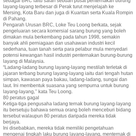
sebagai BRC iaitu salah sebuah pusat penternakan burung
layang-layang terbesar di Perak turut menjelajah ke
Mersing, Kota Baru dan juga di Kuantan serta Kuala Rompin
di Pahang.
Pengarah Urusan BRC, Loke Teu Loong berkata, sejak
pengeluaran secara komersial sarang burung yang boleh
dimakan mula berkembang pada tahun 1998, semakin
banyak ahli perniagaan dan usahawan industri kecil
sederhana, tuan tanah serta para pelabur mula menyedari
potensi kewangan hasil industri penternakan burung-burung
layang di Malaysia.
“Ladang-ladang burung layang-layang mestilah terletak di
jajaran terbang burung layang-layang iaitu dari tengah hutan
simpan, kawasan paya bakau, ladang-ladang, sungai dan
laut. Ini membentuk suasana yang sempurna untuk burung
layang-layang,’’ kata Teu Loong.
80 peratus gagal
Ketiga-tiga pengusaha ladang ternak burung layang-layang
itu bersetuju bahawa semua orang boleh menceburi bidang
tersebut walaupun 80 peratus daripada mereka tidak
berjaya.
Ini disebabkan, mereka tidak memiliki pengetahuan
mengenai tingkah laku burung layang-layang, menternak di