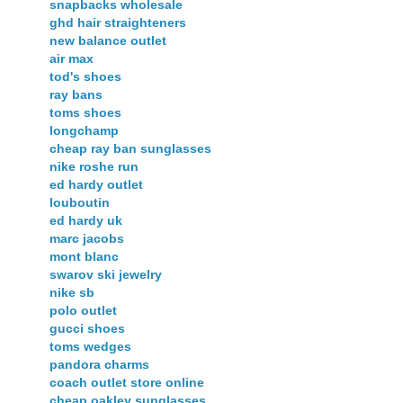
snapbacks wholesale
ghd hair straighteners
new balance outlet
air max
tod's shoes
ray bans
toms shoes
longchamp
cheap ray ban sunglasses
nike roshe run
ed hardy outlet
louboutin
ed hardy uk
marc jacobs
mont blanc
swarov ski jewelry
nike sb
polo outlet
gucci shoes
toms wedges
pandora charms
coach outlet store online
cheap oakley sunglasses