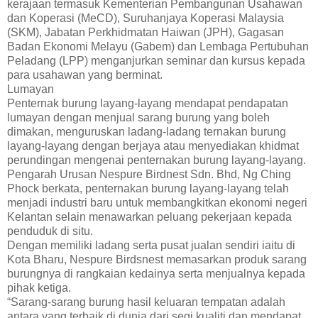
kerajaan termasuk Kementerian Pembangunan Usahawan
dan Koperasi (MeCD), Suruhanjaya Koperasi Malaysia
(SKM), Jabatan Perkhidmatan Haiwan (JPH), Gagasan
Badan Ekonomi Melayu (Gabem) dan Lembaga Pertubuhan
Peladang (LPP) menganjurkan seminar dan kursus kepada
para usahawan yang berminat.
Lumayan
Penternak burung layang-layang mendapat pendapatan
lumayan dengan menjual sarang burung yang boleh
dimakan, menguruskan ladang-ladang ternakan burung
layang-layang dengan berjaya atau menyediakan khidmat
perundingan mengenai penternakan burung layang-layang.
Pengarah Urusan Nespure Birdnest Sdn. Bhd, Ng Ching
Phock berkata, penternakan burung layang-layang telah
menjadi industri baru untuk membangkitkan ekonomi negeri
Kelantan selain menawarkan peluang pekerjaan kepada
penduduk di situ.
Dengan memiliki ladang serta pusat jualan sendiri iaitu di
Kota Bharu, Nespure Birdsnest memasarkan produk sarang
burungnya di rangkaian kedainya serta menjualnya kepada
pihak ketiga.
“Sarang-sarang burung hasil keluaran tempatan adalah
antara yang terbaik di dunia dari segi kualiti dan mendapat