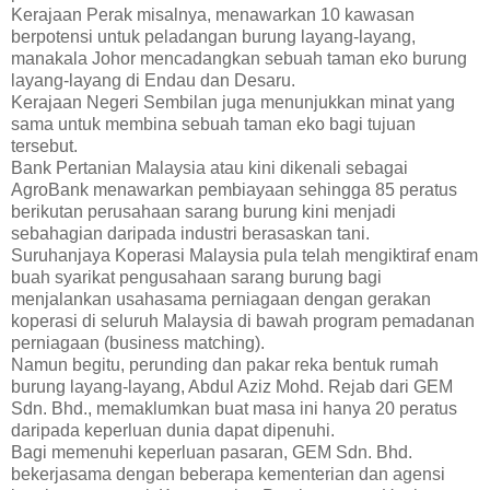
Kerajaan Perak misalnya, menawarkan 10 kawasan
berpotensi untuk peladangan burung layang-layang,
manakala Johor mencadangkan sebuah taman eko burung
layang-layang di Endau dan Desaru.
Kerajaan Negeri Sembilan juga menunjukkan minat yang
sama untuk membina sebuah taman eko bagi tujuan
tersebut.
Bank Pertanian Malaysia atau kini dikenali sebagai
AgroBank menawarkan pembiayaan sehingga 85 peratus
berikutan perusahaan sarang burung kini menjadi
sebahagian daripada industri berasaskan tani.
Suruhanjaya Koperasi Malaysia pula telah mengiktiraf enam
buah syarikat pengusahaan sarang burung bagi
menjalankan usahasama perniagaan dengan gerakan
koperasi di seluruh Malaysia di bawah program pemadanan
perniagaan (business matching).
Namun begitu, perunding dan pakar reka bentuk rumah
burung layang-layang, Abdul Aziz Mohd. Rejab dari GEM
Sdn. Bhd., memaklumkan buat masa ini hanya 20 peratus
daripada keperluan dunia dapat dipenuhi.
Bagi memenuhi keperluan pasaran, GEM Sdn. Bhd.
bekerjasama dengan beberapa kementerian dan agensi