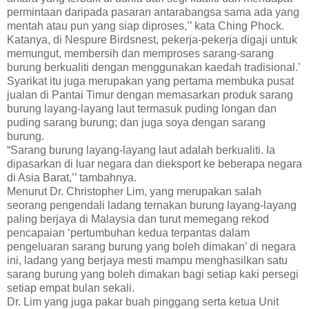
permintaan daripada pasaran antarabangsa sama ada yang
mentah atau pun yang siap diproses,’’ kata Ching Phock.
Katanya, di Nespure Birdsnest, pekerja-pekerja digaji untuk
memungut, membersih dan memproses sarang-sarang
burung berkualiti dengan menggunakan kaedah tradisional.’
Syarikat itu juga merupakan yang pertama membuka pusat
jualan di Pantai Timur dengan memasarkan produk sarang
burung layang-layang laut termasuk puding longan dan
puding sarang burung; dan juga soya dengan sarang
burung.
“Sarang burung layang-layang laut adalah berkualiti. Ia
dipasarkan di luar negara dan dieksport ke beberapa negara
di Asia Barat,’’ tambahnya.
Menurut Dr. Christopher Lim, yang merupakan salah
seorang pengendali ladang ternakan burung layang-layang
paling berjaya di Malaysia dan turut memegang rekod
pencapaian ‘pertumbuhan kedua terpantas dalam
pengeluaran sarang burung yang boleh dimakan’ di negara
ini, ladang yang berjaya mesti mampu menghasilkan satu
sarang burung yang boleh dimakan bagi setiap kaki persegi
setiap empat bulan sekali.
Dr. Lim yang juga pakar buah pinggang serta ketua Unit