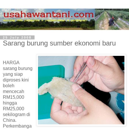
25 July 2008
Sarang burung sumber ekonomi baru
HARGA
sarang burung
yang siap
diproses kini
boleh
mencecah
RM15,000
hingga
RM25,000
sekilogram di
China.
Perkembanga