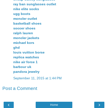
ray ban sunglasses outlet
nike elite socks
ugg boots
moncler outlet
basketball shoes
soccer shoes
ralph lauren
moncler jackets
michael kors
ghd
louis vuitton borse
replica watches
nike air force 1
barbour uk
pandora jewelry
September 11, 2015 at 1:44 PM
Post a Comment
‹
›
Home