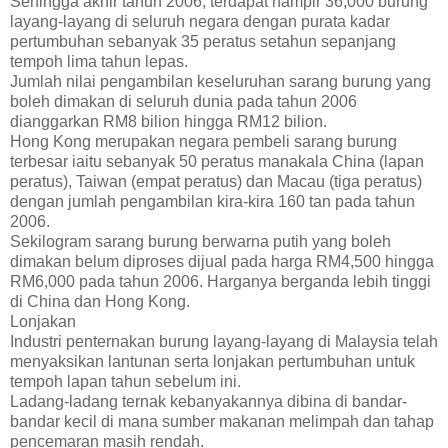
Sehingga akhir tahun 2006, terdapat hampir 36,000 burung
layang-layang di seluruh negara dengan purata kadar
pertumbuhan sebanyak 35 peratus setahun sepanjang
tempoh lima tahun lepas.
Jumlah nilai pengambilan keseluruhan sarang burung yang
boleh dimakan di seluruh dunia pada tahun 2006
dianggarkan RM8 bilion hingga RM12 bilion.
Hong Kong merupakan negara pembeli sarang burung
terbesar iaitu sebanyak 50 peratus manakala China (lapan
peratus), Taiwan (empat peratus) dan Macau (tiga peratus)
dengan jumlah pengambilan kira-kira 160 tan pada tahun
2006.
Sekilogram sarang burung berwarna putih yang boleh
dimakan belum diproses dijual pada harga RM4,500 hingga
RM6,000 pada tahun 2006. Harganya berganda lebih tinggi
di China dan Hong Kong.
Lonjakan
Industri penternakan burung layang-layang di Malaysia telah
menyaksikan lantunan serta lonjakan pertumbuhan untuk
tempoh lapan tahun sebelum ini.
Ladang-ladang ternak kebanyakannya dibina di bandar-
bandar kecil di mana sumber makanan melimpah dan tahap
pencemaran masih rendah.