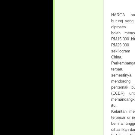
HARGA sar
burung yang 
diproses 
boleh menc
RM15,000 hi
RM25,000
sekilogra
China.
Perkembang
terbaru 
semestinya
mendorong
penternak b
(ECER) unt
memandangkan
itu.
Kelantan me
terbesar di 
bernilai tin
dihasilkan da