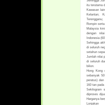
Sehingga Jun
itu terutama
Kawasan lai
Kelantan; 
Terengganu;
Rompin serta
Malaysia kin
dengan nila
Indonesia (60
Sehingga akh
di seluruh n
setahun sepa
Jumlah nilai
di seluruh d
bilion.
Hong Kong m
sebanyak 50 
peratus) dan
160 tan pada
Sekilogram 
diproses dij
Harganya berg
Lonjakan