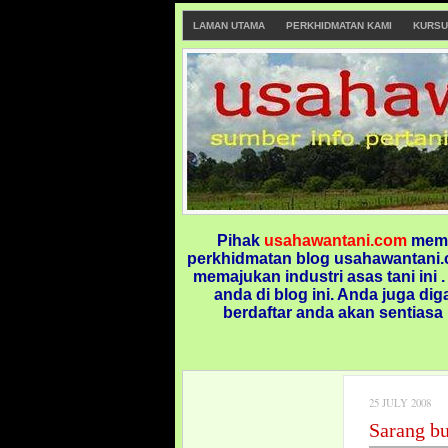
LAMAN UTAMA
PERKHIDMATAN KAMI
KURSU
Pihak
usahawantani.com
memp
perkhidmatan blog usahawantani.c
memajukan industri asas tani ini 
anda di blog ini.
Anda juga dig
berdaftar anda akan sentiasa
25 JULY 2008
Sarang b