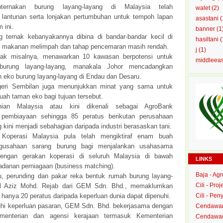
enternakan burung layang-layang di Malaysia telah
walet
(2)
lantunan serta lonjakan pertumbuhan untuk tempoh lapan
asastani
(
 ini.
banner
(1
g ternak kebanyakannya dibina di bandar-bandar kecil di
hasiltani
(
 makanan melimpah dan tahap pencemaran masih rendah.
j
(1)
rak misalnya, menawarkan 10 kawasan berpotensi untuk
middleea
burung layang-layang, manakala Johor mencadangkan
 eko burung layang-layang di Endau dan Desaru.
geri Sembilan juga menunjukkan minat yang sama untuk
ah taman eko bagi tujuan tersebut.
nian Malaysia atau kini dikenali sebagai AgroBank
pembiayaan sehingga 85 peratus berikutan perusahaan
 kini menjadi sebahagian daripada industri berasaskan tani.
 Koperasi Malaysia pula telah mengiktiraf enam buah
ngusahaan sarang burung bagi menjalankan usahasama
dengan gerakan koperasi di seluruh Malaysia di bawah
LINKS
danan perniagaan (business matching).
Baja - Ag
, perunding dan pakar reka bentuk rumah burung layang-
Cili - Proj
ul Aziz Mohd. Rejab dari GEM Sdn. Bhd., memaklumkan
 hanya 20 peratus daripada keperluan dunia dapat dipenuhi.
Cili - Peny
i keperluan pasaran, GEM Sdn. Bhd. bekerjasama dengan
Cendawan
menterian dan agensi kerajaan termasuk Kementerian
Cendawan 