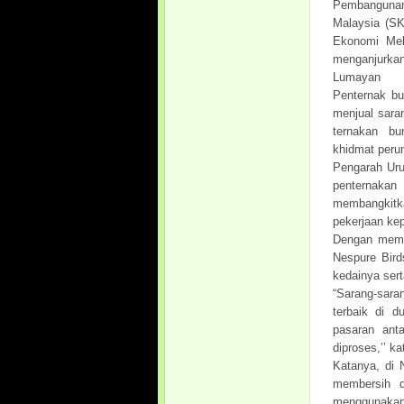
Pembangunan
Malaysia (S
Ekonomi Mel
menganjurkan
Lumayan
Penternak bu
menjual sara
ternakan bu
khidmat peru
Pengarah Uru
penternakan 
membangkitk
pekerjaan kep
Dengan memil
Nespure Bird
kedainya sert
“Sarang-sar
terbaik di d
pasaran ant
diproses,’’ k
Katanya, di 
membersih d
menggunakan 