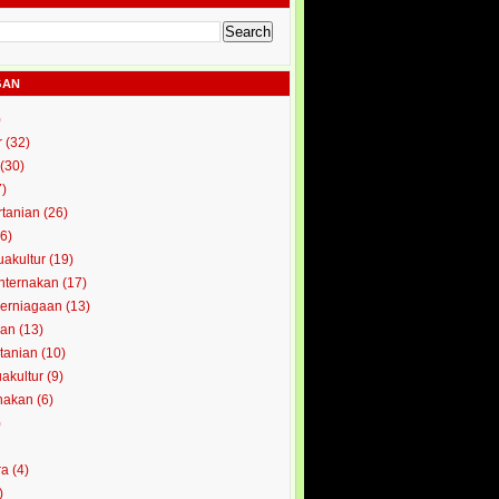
GAN
)
r
(32)
(30)
7)
rtanian
(26)
6)
uakultur
(19)
enternakan
(17)
perniagaan
(13)
kan
(13)
rtanian
(10)
uakultur
(9)
rnakan
(6)
)
ra
(4)
)