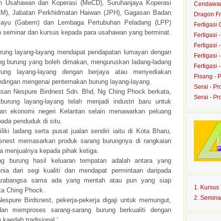
 Usahawan dan Koperasi (MeCD), Suruhanjaya Koperasi
Cendawan 
KM), Jabatan Perkhidmatan Haiwan (JPH), Gagasan Badan
Dragon Fru
ayu (Gabem) dan Lembaga Pertubuhan Peladang (LPP)
Fertigasi
 seminar dan kursus kepada para usahawan yang berminat.
Fertigasi 
Fertigasi 
rung layang-layang mendapat pendapatan lumayan dengan
Fertigasi 
ng burung yang boleh dimakan, menguruskan ladang-ladang
Fertigasi 
rung layang-layang dengan berjaya atau menyediakan
Pisang - 
ndingan mengenai penternakan burung layang-layang.
Serai - Pr
san Nespure Birdnest Sdn. Bhd, Ng Ching Phock berkata,
Serai - P
burung layang-layang telah menjadi industri baru untuk
an ekonomi negeri Kelantan selain menawarkan peluang
ada penduduk di situ.
iki ladang serta pusat jualan sendiri iaitu di Kota Bharu,
snest memasarkan produk sarang burungnya di rangkaian
a menjualnya kepada pihak ketiga.
ang burung hasil keluaran tempatan adalah antara yang
unia dari segi kualiti dan mendapat permintaan daripada
arabangsa sama ada yang mentah atau pun yang siap
1. Kursu
ata Ching Phock.
2. Semina
Nespure Birdsnest, pekerja-pekerja digaji untuk memungut,
an memproses sarang-sarang burung berkualiti dengan
kaedah tradisional.’