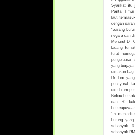
Syarikat it
Pantai Timur
laut termasu
dengan saran
“Sarang burun
negara dan di
Menurut Dr. 
ladang terna
turut memega
pengeluaran 
yang berjaya
dimakan bagi 
Dr. Lim yang
pensyarah kan
diri dalam pe
Beliau berka
dan 70 kaki
berkeupayaan
“Ini menjadi
burung yang
sebanyak R
sebanyak RM