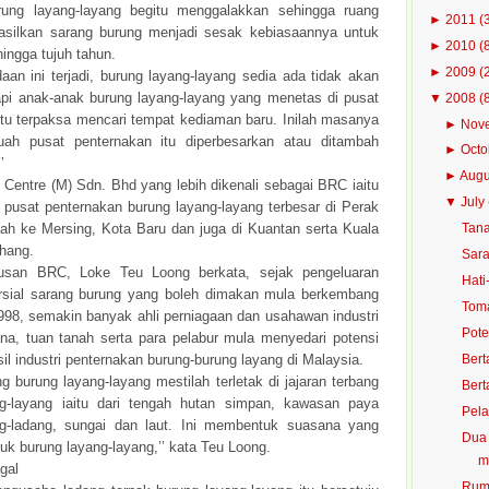
rung layang-layang begitu menggalakkan sehingga ruang
►
2011
(
silkan sarang burung menjadi sesak kebiasaannya untuk
►
2010
(
ingga tujuh tahun.
►
2009
(
aan ini terjadi, burung layang-layang sedia ada tidak akan
etapi anak-anak burung layang-layang yang menetas di pusat
▼
2008
(
itu terpaksa mencari tempat kediaman baru. Inilah masanya
►
Nov
uah pusat penternakan itu diperbesarkan atau ditambah
►
Oct
’
►
Aug
 Centre (M) Sdn. Bhd yang lebih dikenali sebagai BRC iaitu
▼
July
 pusat penternakan burung layang-layang terbesar di Perak
ajah ke Mersing, Kota Baru dan juga di Kuantan serta Kuala
Tana
hang.
Sara
usan BRC, Loke Teu Loong berkata, sejak pengeluaran
Hati
sial sarang burung yang boleh dimakan mula berkembang
Toma
998, semakin banyak ahli perniagaan dan usahawan industri
Pote
ana, tuan tanah serta para pelabur mula menyedari potensi
l industri penternakan burung-burung layang di Malaysia.
Bert
g burung layang-layang mestilah terletak di jajaran terbang
Bert
g-layang iaitu dari tengah hutan simpan, kawasan paya
Pela
g-ladang, sungai dan laut. Ini membentuk suasana yang
Dua 
k burung layang-layang,’’ kata Teu Loong.
m
gal
Rump