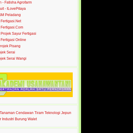
- Fatisha Agrofarm
it - ILovePitaya
 GM Peladang
- Fertigasi.Net
- Fertigasi.Com
- Projek Sayur Fertigasi
- Fertigasi Online
Projek Pisang
ojek Serai
rojek Serai Wangi
s Tanaman Cendawan Tiram Teknologi Jepun
r Industri Burung Walet