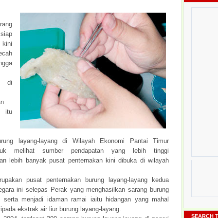
ang
siap
kini
ecah
ngga
m di
an
itu
urung layang-layang di Wilayah Ekonomi Pantai Timur
uk melihat sumber pendapatan yang lebih tinggi
 lebih banyak pusat penternakan kini dibuka di wilayah
rupakan pusat penternakan burung layang-layang kedua
negara ini selepas Perak yang menghasilkan sarang burung
ggi serta menjadi idaman ramai iaitu hidangan yang mahal
ripada ekstrak air liur burung layang-layang.
SEARCH T