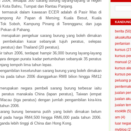
 2004, terdapat 300 sarang burung layang-layang di negeri
 di Kota Bahru, Tumpat dan Rantau Panjang.
n termasuk dalam kawasan ECER adalah di Pasir Mas di
Kampong Air Papan di Mersing; Kuala Besut, Kuala
KANDUN
 Tok Soboh, Kampung Pinang di Terengganu; dan juga
 Pekan di Pahang.
berita
(50
i merupakan pengeluar sarang burung yang boleh dimakan
akuakultu
i pembekalan kasar sebanyak tujuh peratus, selepas
pertanian
 peratus) dan Thailand (20 peratus).
kursus
(2
ir tahun 2006, terdapat hampir 36,000 burung layang-layang
kursus pe
egara dengan purata kadar pertumbuhan sebanyak 35 peratus
manual
(2
njang tempoh lima tahun lepas.
kursus ak
 pengambilan keseluruhan sarang burung yang boleh dimakan
kursus p
unia pada tahun 2006 dianggarkan RM8 bilion hingga RM12
peluang 
penterna
erupakan negara pembeli sarang burung terbesar iaitu
jualan pe
peratus manakala China (lapan peratus), Taiwan (empat
jualan ak
 Macau (tiga peratus) dengan jumlah pengambilan kira-kira
jualan te
 tahun 2006.
esoktik
(5
sarang burung berwarna putih yang boleh dimakan belum
ual pada harga RM4,500 hingga RM6,000 pada tahun 2006.
am
(4)
anda lebih tinggi di China dan Hong Kong.
luar nega
myblog
(2