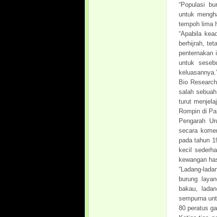
“Populasi bu
untuk mengha
tempoh lima h
“Apabila kead
berhijrah, t
penternakan 
untuk seseb
keluasannya.’
Bio Research
salah sebuah
turut menjel
Rompin di Pa
Pengarah Ur
secara komer
pada tahun 1
kecil sederh
kewangan hasi
“Ladang-ladan
burung layan
bakau, ladan
sempurna untu
80 peratus ga