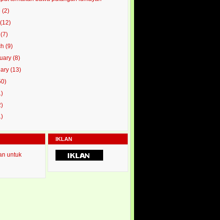
e
(2)
y
(12)
l
(7)
ch
(9)
ruary
(8)
uary
(13)
50)
1)
2)
1)
IKLAN
an untuk