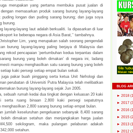
u juga merupakan yang pertama membuka pusat jualan di
 dengan memasarkan produk sarang burung layang-layang
k puding longan dan puding sarang burung; dan juga soya
g burung.
g layang-layang laut adalah berkualiti. Ia dipasarkan di luar
eksport ke beberapa negara di Asia Barat,’’ tambahnya.
Christopher Lim, yang merupakan salah seorang pengendali
kan burung layang-layang paling berjaya di Malaysia dan
ng rekod pencapaian ‘pertumbuhan kedua terpantas dalam
sarang burung yang boleh dimakan’ di negara ini, ladang
 mesti mampu menghasilkan satu sarang burung yang boleh
setiap kaki persegi setiap empat bulan sekali.
 juga pakar buah pinggang serta ketua Unit Nefrologi dan
an perubatan di Universiti Putra Malaysia telah melibatkan
BLOG AR
nternakan burung layang-layang sejak Jun 2005.
ta, sebuah rumah kedai dua tingkat dengan keluasan 20 kaki
►
2018
(
 serta ruang binaan 2,800 kaki persegi sepatutnya
►
2017
(
 menghasilkan 2,800 sarang burung setiap empat bulan.
►
2016
(
kan jumlah keseluruhan pengeluaran sebanyak 8,400 sarang
►
2015
(
 boleh dimakan setahun dan menjangkakan harga jualan
M4,500 sekilogram, maka pulangan pelaburan adakah
►
2013
(
342,000 setahun.
►
2012
(