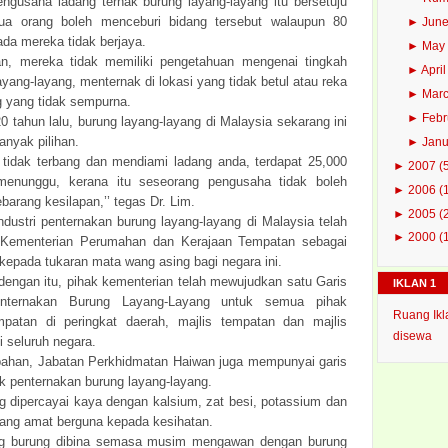
pengusaha ladang ternak burung layang-layang itu bersetuju
a orang boleh menceburi bidang tersebut walaupun 80
►
Jun
ada mereka tidak berjaya.
►
Ma
an, mereka tidak memiliki pengetahuan mengenai tingkah
►
Apri
ayang-layang, menternak di lokasi yang tidak betul atau reka
►
Mar
g yang tidak sempurna.
►
Feb
0 tahun lalu, burung layang-layang di Malaysia sekarang ini
nyak pilihan.
►
Jan
 tidak terbang dan mendiami ladang anda, terdapat 25,000
►
2007
(
 menunggu, kerana itu seseorang pengusaha tidak boleh
►
2006
(
arang kesilapan,’’ tegas Dr. Lim.
►
2005
(
ndustri penternakan burung layang-layang di Malaysia telah
►
2000
(
eh Kementerian Perumahan dan Kerajaan Tempatan sebagai
epada tukaran mata wang asing bagi negara ini.
engan itu, pihak kementerian telah mewujudkan satu Garis
IKLAN 1
nternakan Burung Layang-Layang untuk semua pihak
Ruang Ikl
patan di peringkat daerah, majlis tempatan dan majlis
disewa
i seluruh negara.
ahan, Jabatan Perkhidmatan Haiwan juga mempunyai garis
k penternakan burung layang-layang.
g dipercayai kaya dengan kalsium, zat besi, potassium dan
ng amat berguna kepada kesihatan.
ng burung dibina semasa musim mengawan dengan burung