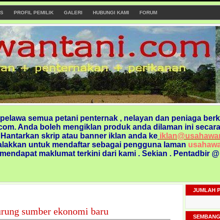
S
PROFIL PEMILIK
GALERI
HUBUNGI KAMI
FORUM
elawa semua petani penternak , nelayan dan peniaga berk
om. Anda boleh mengiklan produk anda dilaman ini secara
. Hantarkan skrip atau banner iklan anda ke
iklan@usahawa
alakkan untuk mendaftar sebagai pengguna laman
usahawa
 mendapat maklumat terkini dari kami
. Sekian . Pentadbir 
JUMLAH 
urung sumber ekonomi baru
SEMBANG