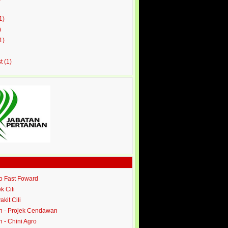
1)
)
1)
st
(1)
ro Fast Foward
ek Cili
akit Cili
 - Projek Cendawan
- Chini Agro