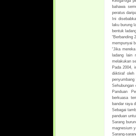
Ketiga-tiga 
bahawa semu
peratus darip
Ini disebabk
laku burung l
bentuk ladan
“Berbanding 2
mempunyai ba
“Jika mereka
ladang lain
melakukan seb
Pada 2004, i
diiktiraf ol
penyumbang k
Sehubungan d
Panduan Pe
berkuasa tem
bandar raya d
Sebagai tamb
panduan untu
Sarang burun
magnesium ya
Sarang-sara