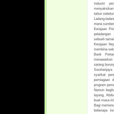
Industri p
menyaksikan 
tahun sebelum
Ladang-ladan
mana sumber
Kerajaan Pe
peladangan 
sebuah taman
Kerajaan Ne
membina sebu
Bank Perta
menawarkan 
sarang burung
Suruhanjaya
syarikat pe
perniagaan 
program pema
Namun begitu
layang, Abd
buat masa ini
Bagi memenuh
beberapa ke