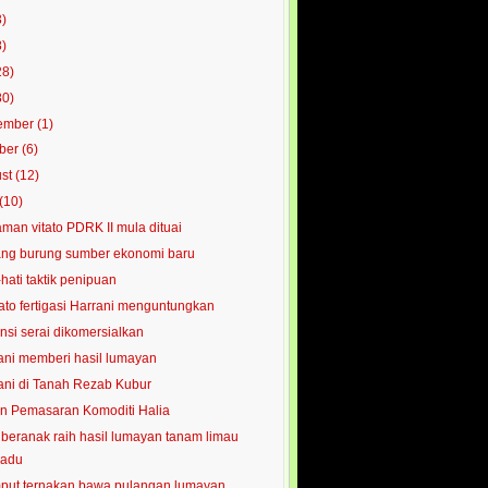
3)
8)
28)
80)
ember
(1)
ober
(6)
ust
(12)
(10)
man vitato PDRK II mula dituai
ng burung sumber ekonomi baru
-hati taktik penipuan
to fertigasi Harrani menguntungkan
nsi serai dikomersialkan
ani memberi hasil lumayan
ani di Tanah Rezab Kubur
n Pemasaran Komoditi Halia
beranak raih hasil lumayan tanam limau
adu
ut ternakan bawa pulangan lumayan