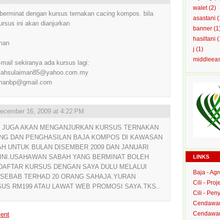
walet
(2)
berminat dengan kursus ternakan cacing kompos. bila
asastani
(
kursus ini akan dianjurkan
banner
(1
hasiltani
(
man
j
(1)
middleea
e-mail sekiranya ada kursus lagi:
llahsulaiman85@yahoo.com.my
imanbp@gmail.com
ecember 16, 2009 at 4:22 PM
I JUGA AKAN MENGANJURKAN KURSUS TERNAKAN
NG DAN PENGHASILAN BAJA KOMPOS DI KAWASAN
H UNTUK BULAN DISEMBER 2009 DAN JANUARI
 INI.USAHAWAN SABAH YANG BERMINAT BOLEH
LINKS
DAFTAR KURSUS DENGAN SAYA DULU MELALUI
Baja - Ag
SEBAB TERHAD 20 ORANG SAHAJA.YURAN
Cili - Proj
US RM199 ATAU LAWAT WEB PROMOSI SAYA.TKS..
Cili - Peny
Cendawan
Cendawan 
ent