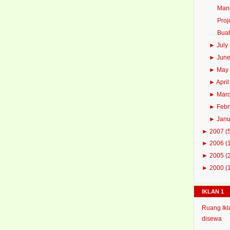
Manu
Proj
Buah
►
July
►
Jun
►
Ma
►
Apri
►
Mar
►
Feb
►
Jan
►
2007
(
►
2006
(
►
2005
(
►
2000
(
IKLAN 1
Ruang Ikl
disewa