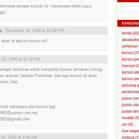
berminat dengan kursus ini. macamana boleh saya
gi?
KANDUN
us,
December 18, 2008 at 12:49 PM
berita
(50
akuakultu
g akan di ada kn kursus ini?
pertanian
kursus
(2
l 25, 2009 at 11:32 AM
kursus pe
manual
(2
sangat berminat untuk menyertai kursus ternakan cacing
kursus ak
s anjuran Jabatan Pertanian, bila lagi kursus ini akan
kursus p
urkan, haa...
peluang 
penterna
jualan pe
jualan ak
e-mail sekiranya ada kursus lagi:
jualan te
2902@yahoo.com.my
esoktik
(5
2902@gmail.com
am
(4)
luar nega
26, 2009 at 2:46 AM
myblog
(2