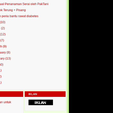
al Penanaman Serai oleh PakTani
ek Terung + Pisang
 peria bantu rawat diabetes
(10)
e
(2)
y
(12)
l
(7)
ch
(9)
ruary
(8)
uary
(13)
50)
1)
2)
1)
IKLAN
an untuk