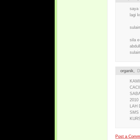
saya 
lagi 
sulai
sila 
abdu
sula
organik
,
D
KAM
CACI
SABA
2010
LAH 
SMS 
KURS
Post a Comm