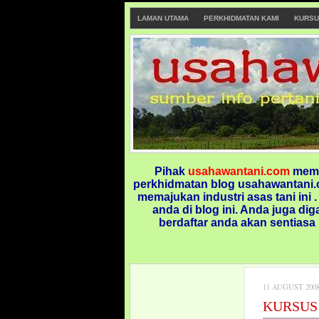
LAMAN UTAMA
PERKHIDMATAN KAMI
KURSU
Pihak
usahawantani.com
memp
perkhidmatan blog usahawantani.c
memajukan industri asas tani ini 
anda di blog ini.
Anda juga dig
berdaftar anda akan sentiasa
11 AUGUST 200
KURSUS