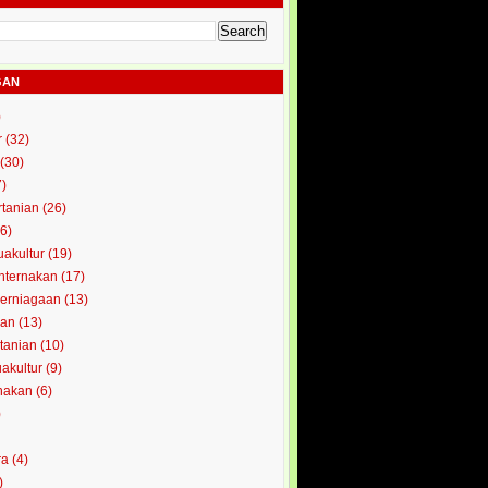
GAN
)
r
(32)
(30)
7)
rtanian
(26)
6)
uakultur
(19)
enternakan
(17)
perniagaan
(13)
kan
(13)
rtanian
(10)
uakultur
(9)
rnakan
(6)
)
ra
(4)
)