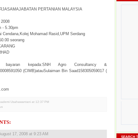
RJASAMAJABATAN PERTANIAN MALAYSIA
 2008
 - 5.30pm
ai Cendana,Kolej Mohamad Rasid,UPM Serdang
50.00 seorang
KARANG
RHAD
t bayaran kepada:SNH Agro Consultancy &
70008591050 (CIMB)atauSulaiman Bin Saad158305059017 (
i.com
Akademi Usahawantani
at
12:37 PM
us
NTS:
August 17, 2008 at 9:23 AM
SEARCH T