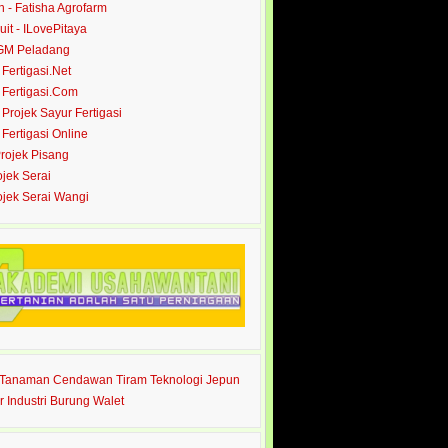
- Fatisha Agrofarm
it - ILovePitaya
 GM Peladang
- Fertigasi.Net
- Fertigasi.Com
- Projek Sayur Fertigasi
- Fertigasi Online
Projek Pisang
ojek Serai
rojek Serai Wangi
s Tanaman Cendawan Tiram Teknologi Jepun
r Industri Burung Walet