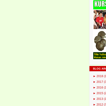
BLOG AR
►
2018
(
►
2017
(
►
2016
(
►
2015
(
►
2013
(
►
2012
(