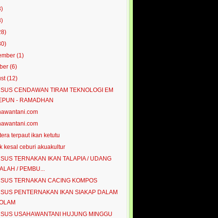
3)
8)
28)
80)
ember
(1)
ober
(6)
ust
(12)
SUS CENDAWAN TIRAM TEKNOLOGI EM
EPUN - RAMADHAN
hawantani.com
hawantani.com
tera terpaut ikan ketutu
k kesal ceburi akuakultur
SUS TERNAKAN IKAN TALAPIA / UDANG
ALAH / PEMBU...
SUS TERNAKAN CACING KOMPOS
SUS PENTERNAKAN IKAN SIAKAP DALAM
OLAM
SUS USAHAWANTANI HUJUNG MINGGU