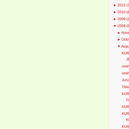
►
2011
(
►
2010
(
►
2009
(
▼
2008
(
►
Nov
►
Oct
▼
Aug
KUR
J
usa
usa
Juru
Tida
KUR
G
KUR
KUR
K
KUR