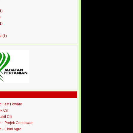
1)
)
1)
st
(1)
ro Fast Foward
ek Cili
akit Cili
 - Projek Cendawan
- Chini Agro