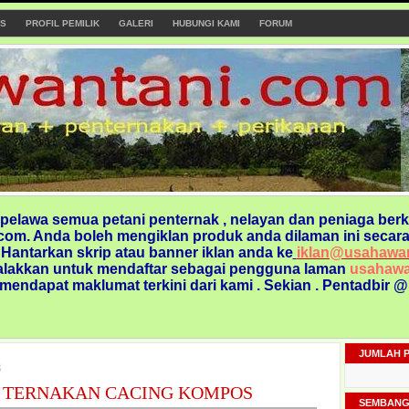
S
PROFIL PEMILIK
GALERI
HUBUNGI KAMI
FORUM
elawa semua petani penternak , nelayan dan peniaga berk
om. Anda boleh mengiklan produk anda dilaman ini secara
. Hantarkan skrip atau banner iklan anda ke
iklan@usahawa
alakkan untuk mendaftar sebagai pengguna laman
usahawa
 mendapat maklumat terkini dari kami
. Sekian . Pentadbir 
JUMLAH 
8
 TERNAKAN CACING KOMPOS
SEMBANG