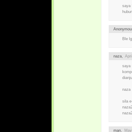
saya 
hubun
Anonymo
Ble l
naza,
Apri
saya 
kompo
dianj
naza
sila 
naza
naza
man,
May 