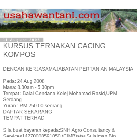
11 August 2008
KURSUS TERNAKAN CACING
KOMPOS
DENGAN KERJASAMAJABATAN PERTANIAN MALAYSIA
Pada: 24 Aug 2008
Masa: 8.30am - 5.30pm
Tempat : Balai Cendana,Kolej Mohamad Rasid,UPM
Serdang
Yuran : RM 250.00 seorang
DAFTAR SEKARANG
TEMPAT TERHAD
Sila buat bayaran kepada:SNH Agro Consultancy &
Services14270008591050 (CIMB)atauSulaiman Bin