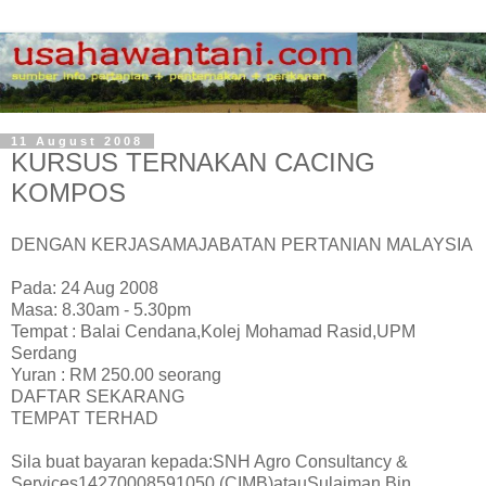
11 August 2008
KURSUS TERNAKAN CACING
KOMPOS
DENGAN KERJASAMAJABATAN PERTANIAN MALAYSIA
Pada: 24 Aug 2008
Masa: 8.30am - 5.30pm
Tempat : Balai Cendana,Kolej Mohamad Rasid,UPM
Serdang
Yuran : RM 250.00 seorang
DAFTAR SEKARANG
TEMPAT TERHAD
Sila buat bayaran kepada:SNH Agro Consultancy &
Services14270008591050 (CIMB)atauSulaiman Bin