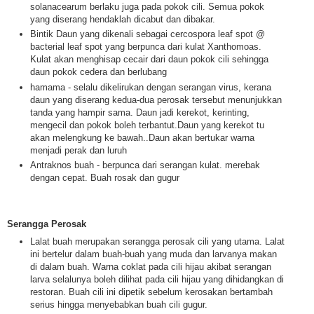
solanacearum berlaku juga pada pokok cili. Semua pokok
yang diserang hendaklah dicabut dan dibakar.
Bintik Daun yang dikenali sebagai cercospora leaf spot @
bacterial leaf spot yang berpunca dari kulat Xanthomoas.
Kulat akan menghisap cecair dari daun pokok cili sehingga
daun pokok cedera dan berlubang
hamama - selalu dikelirukan dengan serangan virus, kerana
daun yang diserang kedua-dua perosak tersebut menunjukkan
tanda yang hampir sama. Daun jadi kerekot, kerinting,
mengecil dan pokok boleh terbantut.Daun yang kerekot tu
akan melengkung ke bawah..Daun akan bertukar warna
menjadi perak dan luruh
Antraknos buah - berpunca dari serangan kulat. merebak
dengan cepat. Buah rosak dan gugur
Serangga Perosak
Lalat buah merupakan serangga perosak cili yang utama. Lalat
ini bertelur dalam buah-buah yang muda dan larvanya makan
di dalam buah. Warna coklat pada cili hijau akibat serangan
larva selalunya boleh dilihat pada cili hijau yang dihidangkan di
restoran. Buah cili ini dipetik sebelum kerosakan bertambah
serius hingga menyebabkan buah cili gugur.