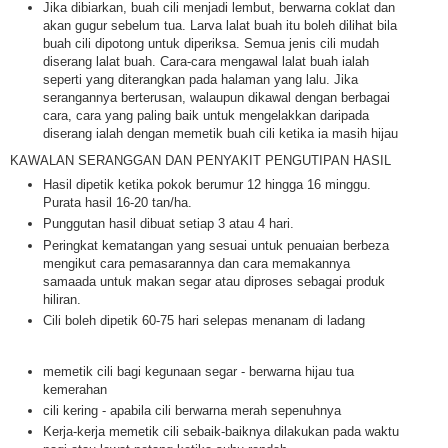
Jika dibiarkan, buah cili menjadi lembut, berwarna coklat dan
akan gugur sebelum tua. Larva lalat buah itu boleh dilihat bila
buah cili dipotong untuk diperiksa. Semua jenis cili mudah
diserang lalat buah. Cara-cara mengawal lalat buah ialah
seperti yang diterangkan pada halaman yang lalu. Jika
serangannya berterusan, walaupun dikawal dengan berbagai
cara, cara yang paling baik untuk mengelakkan daripada
diserang ialah dengan memetik buah cili ketika ia masih hijau
KAWALAN SERANGGAN DAN PENYAKIT PENGUTIPAN HASIL
Hasil dipetik ketika pokok berumur 12 hingga 16 minggu.
Purata hasil 16-20 tan/ha.
Punggutan hasil dibuat setiap 3 atau 4 hari.
Peringkat kematangan yang sesuai untuk penuaian berbeza
mengikut cara pemasarannya dan cara memakannya
samaada untuk makan segar atau diproses sebagai produk
hiliran.
Cili boleh dipetik 60-75 hari selepas menanam di ladang
memetik cili bagi kegunaan segar - berwarna hijau tua
kemerahan
cili kering - apabila cili berwarna merah sepenuhnya
Kerja-kerja memetik cili sebaik-baiknya dilakukan pada waktu