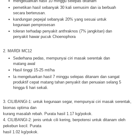
mengeluarkan hasil 10 minggu selepas ditanam
pemetikan hasil sebanyak 30 kali semusim dan ia berbuah
secara berterusan.
kandungan pepejal sebanyak 20% yang sesuai untuk
kegunaan pemprosesan
toleran terhadap penyakit anthraknos (7% jangkitan) dan
penyakit hawar pucuk Choenophora
2. MARDI MC12
Sederhana pedas, mempunyai ciri masak serentak dan
matang awal
Hasil tinggi 15-25 mt/ha
Ia mengeluarkan hasil 7 minggu selepas ditanam dan sangat
produktif cepat matang tahan penyakit dan penuaian selang 5
hingga 6 hari sekali.
3. CILIBANGI-1: untuk kegunaan segar, mempunyai ciri masak serentak,
biomas optima dan
kurang masalah rebah. Purata hasil 1.17 kg/pokok.
4. CILIBANGI-2: jenis untuk cili kering, berpotensi untuk ditanam oleh
pekebun kecil. Purata
hasil 1.02 kg/pokok.