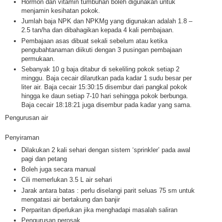
Hormon dan vitamin tumbuhan boleh digunakan untuk
menjamin kesihatan pokok.
Jumlah baja NPK dan NPKMg yang digunakan adalah 1.8 –
2.5 tan/ha dan dibahagikan kepada 4 kali pembajaan.
Pembajaan asas dibuat sekali sebelum atau ketika
pengubahtanaman diikuti dengan 3 pusingan pembajaan
permukaan.
Sebanyak 10 g baja ditabur di sekeliling pokok setiap 2
minggu. Baja cecair dilarutkan pada kadar 1 sudu besar per
liter air. Baja cecair 15:30:15 disembur dari pangkal pokok
hingga ke daun setiap 7-10 hari sehingga pokok berbunga.
Baja cecair 18:18:21 juga disembur pada kadar yang sama.
Pengurusan air
Penyiraman
Dilakukan 2 kali sehari dengan sistem ‘sprinkler’ pada awal
pagi dan petang
Boleh juga secara manual
Cili memerlukan 3.5 L air sehari
Jarak antara batas : perlu diselangi parit seluas 75 sm untuk
mengatasi air bertakung dan banjir
Perparitan diperlukan jika menghadapi masalah saliran
Pengurusan perosak