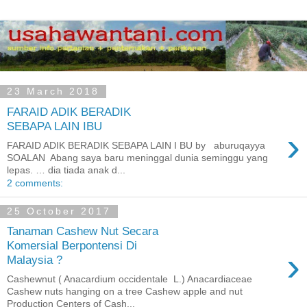
23 March 2018
FARAID ADIK BERADIK
SEBAPA LAIN IBU
›
FARAID ADIK BERADIK SEBAPA LAIN I BU by aburuqayya
SOALAN Abang saya baru meninggal dunia seminggu yang
lepas. … dia tiada anak d...
2 comments:
25 October 2017
Tanaman Cashew Nut Secara
Komersial Berpontensi Di
›
Malaysia ?
Cashewnut ( Anacardium occidentale L.) Anacardiaceae
Cashew nuts hanging on a tree Cashew apple and nut
Production Centers of Cash...