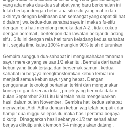
yang ada maka dua-dua sahabat yang baru berkenalan ini
telah berlajar dengan beberapa sifu-sifu yang mahir dan
akhirnya dengan keilhasan dan semangat yang dapat dilihat
didalam jiwa kedua-dua sahabat saya ini maka sifu-sifu
dengan rela hati menolong mereka dari A-Z . tidak cukup
dengan beremail , bertelepon dan lawatan belajar di ladang
sifu . Sifu ini dengan rela hati turun keladang kedua sahabat
ini . segala ilmu kalau 100% mungkin 90% telah diturunkan .
Gembira sungguh dua-sahabat ini mengusahakan tanaman
sayur mereka yang seluas 1/2 ekar itu . Bermula dari tanah
kebun yang tidak terjaga dan bersemak samun . kedua
sahabat ini berjaya mengtransformkan kebun terbiar ini
menjadi semua kebun sayur yang hebat . Dengan
penggunaan teknologi pertanian terkini dan mengunakan
konsep organik secara total , projek yang bermula dalam
bulan September 2011 itu kini telah mula mengeluarkan
hasil dalam bulan November . Gembira hati kedua sahabat
menyambut Aidil Adha dengan kebun yag telah berputik dan
hampir dua miggu selepas itu maka hasil pertama berjaya
dikutip . Dinaggarkan hasil sebanyak 1/2 tan sehari akan
berjaya dikutip untuk tempoh 3-4 minggu akan datang .