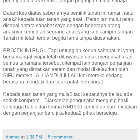
perjanjian diatas kertas . jangan perjanjian mulut sahaja .
Dalam kes diatas sebenarnya pemilik tanah ini ramai . iaitu
anak2 kepada tuan tanah yang asal . Peranjian mulut telah
dicapai antara sahabat saya dengan beberapa orang
anaknya kemudian seorang anak yang lain campur tangan .
Tanah ini telah terbiar begitu lama tanpa diusahakan.
PROJEK INI RUGI . Tapi untunglah kedua sahabat ini yang
bersemangat wajar telah ditawarkan untuk mengusahakan
semua tanamana tersebut ditempat lain dengan perjanjian
tanah yang dimatikan setem dan modal dikelaurkan oleh
SIFU mereka . ALHAMDULILLAH kini mereka sedang
berusaha mendaki dan tidak patah semangat .
Kepada tuan tanah yang mula2 tadi sepatutnya beliau ada
sedikit kompromi . Biarkanlah pengusaha mengutip hasil
sehingga habis dan terima RM1500 kemudian baru mulakan
dengan perjanjian baru jika kedua2 pihak bersetuju .
Ahmad
at
1:38 PM
8 comments: