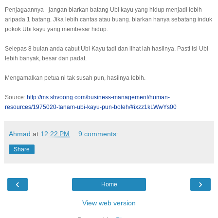
Penjagaannya - jangan biarkan batang Ubi kayu yang hidup menjadi lebih
aripada 1 batang. Jika lebih cantas atau buang. biarkan hanya sebatang induk
pokok Ubi kayu yang membesar hidup.
Selepas 8 bulan anda cabut Ubi Kayu tadi dan lihat lah hasilnya. Pasti isi Ubi
lebih banyak, besar dan padat.
Mengamalkan petua ni tak susah pun, hasilnya lebih.
Source:
http://ms.shvoong.com/business-management/human-
resources/1975020-tanam-ubi-kayu-pun-boleh/#ixzz1kLWwYs00
Ahmad
at
12:22 PM
9 comments:
Share
‹
›
Home
View web version