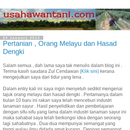
24 January 2012
Pertanian , Orang Melayu dan Hasad
Dengki
Salam semua , dah lama saya tak menulis dalam blog ini .
Terima kasih saudara Zul Cendawan
(Klik sini)
kerana
mengejutkan saya dari tidur yang lena .
Dalam entry kali ini saya ingin menyetuh sedikit mengenai
tajuk orang melayu dan hasad dengki . Pertamanya dalam
bulan 10 baru ini rakan saya telah menceburi industri
tanaman sayur . Hasil penyelidikan dan pembelajaran
dengan sifu-sifu yang lama dalam industri tanaman sayur ini
maka sahabat saya telah berkongsi idea dengan seorang
lagi sahabatnya . Dua-dua mempunyai semangat yang
tinggi walau ilmu didada amat kurang . Dengan semangat