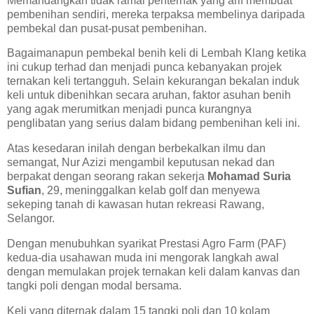
Memandangkan tidak ramai penternak yang arif membuat
pembenihan sendiri, mereka terpaksa membelinya daripada
pembekal dan pusat-pusat pembenihan.
Bagaimanapun pembekal benih keli di Lembah Klang ketika
ini cukup terhad dan menjadi punca kebanyakan projek
ternakan keli tertangguh. Selain kekurangan bekalan induk
keli untuk dibenihkan secara aruhan, faktor asuhan benih
yang agak merumitkan menjadi punca kurangnya
penglibatan yang serius dalam bidang pembenihan keli ini.
Atas kesedaran inilah dengan berbekalkan ilmu dan
semangat, Nur Azizi mengambil keputusan nekad dan
berpakat dengan seorang rakan sekerja
Mohamad Suria
Sufian
, 29, meninggalkan kelab golf dan menyewa
sekeping tanah di kawasan hutan rekreasi Rawang,
Selangor.
Dengan menubuhkan syarikat Prestasi Agro Farm (PAF)
kedua-dia usahawan muda ini mengorak langkah awal
dengan memulakan projek ternakan keli dalam kanvas dan
tangki poli dengan modal bersama.
Keli yang diternak dalam 15 tangki poli dan 10 kolam