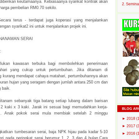
h diberikan keutamaanya. Kebiasaanya syarikat kontrak akan
2. Semina
arga pembelian RM0.70 sekilo.
ecara terus - terdapat juga koperasi yang menjalankan
gan syarikat2 ini untuk menjalankan projek ini.
NANAMAN SERAI
:
lukan kawasan terbuka bagi membolehkan penerimaan
hari yang cukup untuk pertumbuhan. Jika ditanam di
 kurang mendapat cahaya matahari, pertumbuhannya akan
aburan hujan yang seragam dengan jumlah antara 250 cm dan
 baik.
ditanam sebanyak tiga batang setiap lubang dalam barisan
 2 kaki x 3 kaki. Jarak ini sesuai bagi memudahkan kerja-
BLOG AR
i. Anak pokok serai mula membiak setelah 2 minggu
►
2018
(
►
2017
(
katkan tumbesaran serai, baja NPK hijau pada kadar 5-10
►
2016
(
eri pada peringkat serai berumur 1, 2, 3 dan 4 bulan.Cara