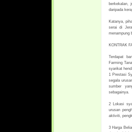
berkekalan, 
daripada kera
Katanya, pih
serai di Je
menampung be
KONTRAK F
Terdapat ba
Farming Tana
syarikat henda
1 Prestasi S
segala urusa
sumber yan
sebagainya.
2 Lokasi sya
urusan pengh
aktiviti, pen
3 Harga Belia