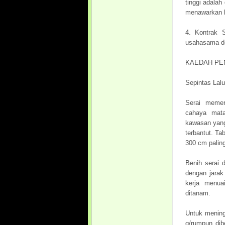
tinggi adala
menawarkan h
4. Kontrak S
usahasama den
KAEDAH PE
Sepintas Lalu
Serai memer
cahaya mata
kawasan yang
terbantut. T
300 cm paling
Benih serai 
dengan jarak
kerja menua
ditanam.
Untuk mening
g/rumpun dib