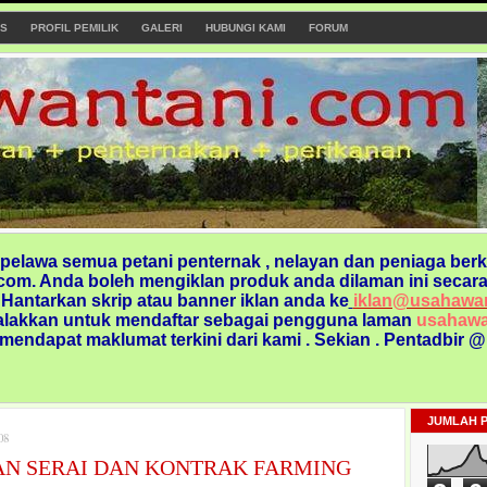
S
PROFIL PEMILIK
GALERI
HUBUNGI KAMI
FORUM
elawa semua petani penternak , nelayan dan peniaga berk
om. Anda boleh mengiklan produk anda dilaman ini secara
. Hantarkan skrip atau banner iklan anda ke
iklan@usahawa
alakkan untuk mendaftar sebagai pengguna laman
usahawa
 mendapat maklumat terkini dari kami
. Sekian . Pentadbir 
JUMLAH 
08
N SERAI DAN KONTRAK FARMING