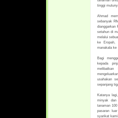
tanaman untu
tinggi mutuny
Ahmad memb
sebanyak RM1
dianggarkan 
setahun di m
melalui sebua
ke Eropah, 
manakala ke R
Bagi mengge
kepada pin
melibatkan
mengeluark
usahakan se
sepanjang tiga
Katanya lagi
minyak dan 
tanaman 100 
pasaran luar
syarikat kam