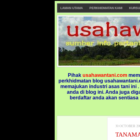
LAMAN UTAMA
PERKHIDMATAN KAMI
KURSU
Pihak
usahawantani.com
memp
perkhidmatan blog usahawantani.c
memajukan industri asas tani ini 
anda di blog ini.
Anda juga dig
berdaftar anda akan sentiasa
30 OCTOBER 20
TANAMA