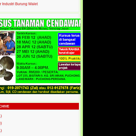
r Industri Burung Walet
CHIVE
1)
3)
1)