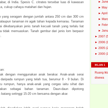
►
Jun
bar, di India. Spesis C. citrates tersebar luas di kawasan
ika, cukup cahaya matahari dan hujan.
►
Ma
►
Apri
n yang seragam dengan jumlah antara 250 cm dan 300 cm
►
Mar
 walaupun tanaman ini agak tahan kepada kemarau. Tanaman
►
Feb
ai dikebanyakan jenis tanah kecuali tanah yang terlalu liat
►
Jan
ya tidak memuaskan. Tanah gembur dari jenis lom berpasir
k.
►
2007
(
►
2006
(
►
2005
(
►
2000
(
IKLAN 1
an:
Ruang Ikl
biak dengan menggunakan anak berakar. Anak-anak serai
disewa
l daripada rumpun yang telah tua, berumur 8 - 9 bulan. Di
u rumpun, hanya anak-anak yang cergas iaitu sihat dan
nakan sebagai bahan tanaman. Daun-daun dipotong
 batang setinggi 15-20 cm bersama dengan akar.