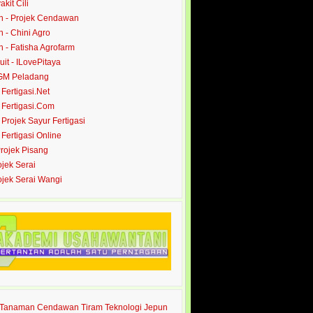
akit Cili
 - Projek Cendawan
- Chini Agro
- Fatisha Agrofarm
it - ILovePitaya
 GM Peladang
- Fertigasi.Net
- Fertigasi.Com
- Projek Sayur Fertigasi
- Fertigasi Online
Projek Pisang
ojek Serai
rojek Serai Wangi
s Tanaman Cendawan Tiram Teknologi Jepun