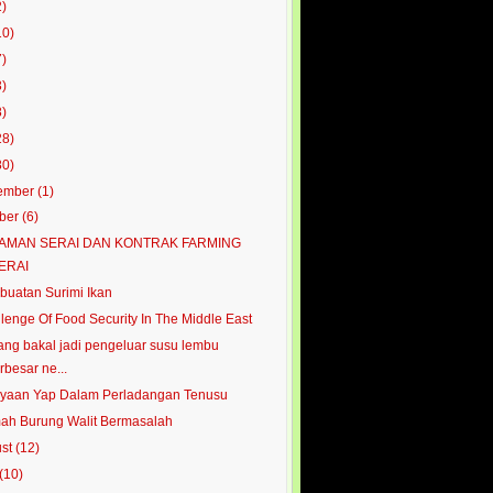
2)
10)
7)
3)
8)
28)
80)
ember
(1)
ober
(6)
AMAN SERAI DAN KONTRAK FARMING
ERAI
uatan Surimi Ikan
lenge Of Food Security In The Middle East
ng bakal jadi pengeluar susu lembu
rbesar ne...
yaan Yap Dalam Perladangan Tenusu
h Burung Walit Bermasalah
ust
(12)
(10)