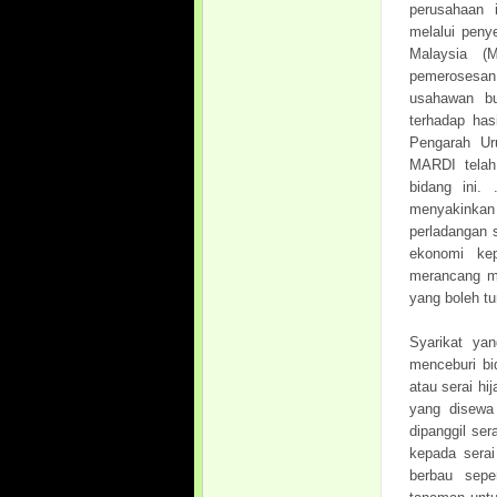
perusahaan 
melalui peny
Malaysia (
pemerosesa
usahawan bu
terhadap has
Pengarah Ur
MARDI telah
bidang ini.
menyakinkan
perladangan 
ekonomi kep
merancang me
yang boleh tu
Syarikat ya
menceburi b
atau serai hi
yang disewa 
dipanggil se
kepada serai
berbau sepe