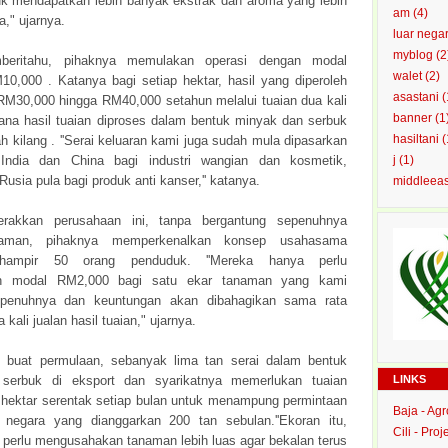
k mendapatkan lebih banyak ekstrak dan aroma yang lebih
am
(4)
a," ujarnya.
luar nega
myblog
(2
eritahu, pihaknya memulakan operasi dengan modal
walet
(2)
0,000 . Katanya bagi setiap hektar, hasil yang diperoleh
asastani
(
RM30,000 hingga RM40,000 setahun melalui tuaian dua kali
banner
(1
ana hasil tuaian diproses dalam bentuk minyak dan serbuk
hasiltani
(
h kilang . ''Serai keluaran kami juga sudah mula dipasarkan
India dan China bagi industri wangian dan kosmetik,
j
(1)
usia pula bagi produk anti kanser,'' katanya.
middleea
rakkan perusahaan ini, tanpa bergantung sepenuhnya
jaman, pihaknya memperkenalkan konsep usahasama
 hampir 50 orang penduduk. ''Mereka hanya perlu
an modal RM2,000 bagi satu ekar tanaman yang kami
penuhnya dan keuntungan akan dibahagikan sama rata
 kali jualan hasil tuaian," ujarnya.
, buat permulaan, sebanyak lima tan serai dalam bentuk
serbuk di eksport dan syarikatnya memerlukan tuaian
LINKS
hektar serentak setiap bulan untuk menampung permintaan
Baja - Ag
 negara yang dianggarkan 200 tan sebulan.''Ekoran itu,
Cili - Proj
i perlu mengusahakan tanaman lebih luas agar bekalan terus