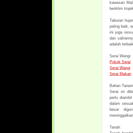
kawasan Mala
beriklim trop
Taburan huja
paling baik,
ini juga sesu
dan salirann
adalah terbai
Serai Wangi
Pokok Serai
Serai Wangi
Serai Makan
Bahan Tanam
Serai ini di
perlu diambi
dalam sesuat
besar digu
meninggalkan
Tanah: