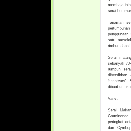
membaja iala
serai berumur
Tanaman ser
pertumbuhan 
penggunaan 
satu masala
rimbun dapat
Serai matan
sebanyak 70-
rumpun sera
dibersihkan
'secateurs'.
dibuat untuk d
Varieti:
Serai Makan
Graminanea.
peringkat an
dan Cymbopo