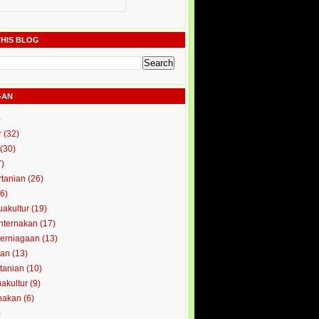
HIS BLOG
GAN
)
r
(32)
(30)
7)
rtanian
(26)
6)
uakultur
(19)
enternakan
(17)
perniagaan
(13)
kan
(13)
rtanian
(10)
uakultur
(9)
rnakan
(6)
)