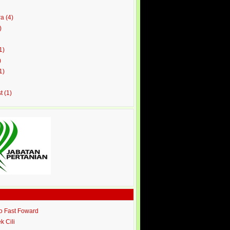
ra
(4)
)
1)
)
1)
st
(1)
ro Fast Foward
ek Cili