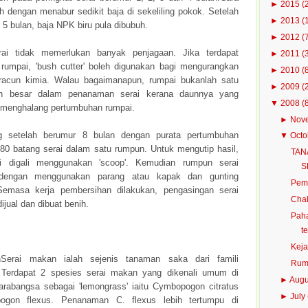
►
2015
(
h dengan menabur sedikit baja di sekeliling pokok. Setelah
►
2013
(
 5 bulan, baja NPK biru pula dibubuh.
►
2012
(
ai tidak memerlukan banyak penjagaan. Jika terdapat
►
2011
(
rumpai, 'bush cutter' boleh digunakan bagi mengurangkan
►
2010
(
racun kimia. Walau bagaimanapun, rumpai bukanlah satu
►
2009
(
h besar dalam penanaman serai kerana daunnya yang
▼
2008
(
 menghalang pertumbuhan rumpai.
►
Nov
g setelah berumur 8 bulan dengan purata pertumbuhan
▼
Oct
80 batang serai dalam satu rumpun. Untuk mengutip hasil,
TAN
i digali menggunakan 'scoop'. Kemudian rumpun serai
S
 dengan menggunakan parang atau kapak dan gunting
Pemb
 Semasa kerja pembersihan dilakukan, pengasingan serai
Chal
ijual dan dibuat benih.
Paha
te
Keja
Serai makan ialah sejenis tanaman saka dari famili
Ruma
 Terdapat 2 spesies serai makan yang dikenali umum di
►
Aug
tarabangsa sebagai 'lemongrass' iaitu Cymbopogon citratus
►
July
gon flexus. Penanaman C. flexus lebih tertumpu di