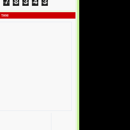
7
8
3
4
3
 TANI