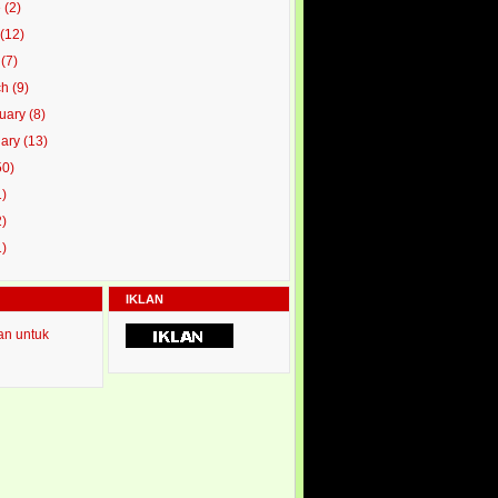
e
(2)
y
(12)
l
(7)
ch
(9)
ruary
(8)
uary
(13)
50)
1)
2)
1)
IKLAN
an untuk