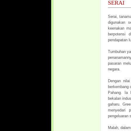
SERAI
Serai, tanam
digunakan 
keenakan ma
berpotensi 
pendapatan lu
Tumbuhan yan
penanamanny
pasaran melu
negara.
Dengan nilai
berkembang d
Pahang. Ia 
bekalan indus
gaharu. Gree
menyedari 
pengeluaran 
Malah, dalam