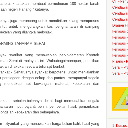
Cili - Peny
justeru, kita akan membuat permohonan 100 hektar tanah
Cendawan
jaan negeri Pahang,'' katanya.
Cendawan 
Cendawan 
aknya juga merancang untuk mendirikan kilang memproses
Dragon Fru
rantut untuk mengurangkan kos penghantaran di samping
Fertigasi
kalan yang dijangka melonjak.
Fertigasi 
ARMING TANANAM SERAI
Fertigasi 
Fertigasi 
nyak syarikat yang menawarkan perkhidamatan Kontrak
Fertigasi 
man Serai di malaysia ini. Walaubagaimanapun, pemilihan
Pisang - 
klah dilakukan secara teliti spt berikut;
Serai - Pr
yarikat - Seharusnya syarikat berpotensi untuk menjalankan
Serai - P
n perniagaan dengan cekap dan pantas. mempunyai segala
g mencukupi spt kewangan, material, kepakaran dan
rikat - seboleh-bolehnya dekat bagi memudahkan segala
antaran input baja & benih, pembelian hasil, pemantauan
gkongsian kepakaran dan sebagainya.
n - Syarikat yang menawarkan harga belian balik hasil yang
1. Kursu