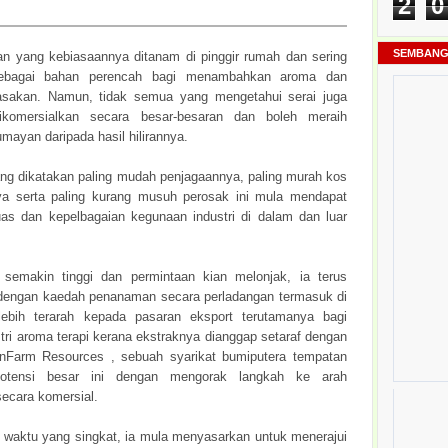
2
0
SEMBANG
an yang kebiasaannya ditanam di pinggir rumah dan sering
sebagai bahan perencah bagi menambahkan aroma dan
sakan. Namun, tidak semua yang mengetahui serai juga
dikomersialkan secara besar-besaran dan boleh meraih
mayan daripada hasil hilirannya.
g dikatakan paling mudah penjagaannya, paling murah kos
a serta paling kurang musuh perosak ini mula mendapat
as dan kepelbagaian kegunaan industri di dalam dan luar
 semakin tinggi dan permintaan kian melonjak, ia terus
engan kaedah penanaman secara perladangan termasuk di
lebih terarah kepada pasaran eksport terutamanya bagi
tri aroma terapi kerana ekstraknya dianggap setaraf dengan
nFarm Resources , sebuah syarikat bumiputera tempatan
potensi besar ini dengan mengorak langkah ke arah
secara komersial.
 waktu yang singkat, ia mula menyasarkan untuk menerajui