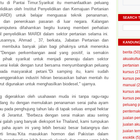
itu di Pantai Timur.Syarikat itu memanfaatkan peluang
elidikan oleh Institut Penyelidikan dan Kemajuan Pertanian
MARDI) untuk belajar menguasai teknik penanaman,
SEARCH T
n dan penerokaan pasaran di luar negara. Kalangan
miputera difahamkan begitu kurang memberi perhatian
il penyelidikan MARDI dalam sektor pertanian selama ini.
usannya, Ahmad , 37, berkata, Jabatan Pertanian dan
KANDUN
 membuka banyak jalan bagi pihaknya untuk meneroka
berita
(50
 .''Dengan perkembangan awal yang positif, ia semakin
 pihak syarikat untuk menjadi peneraju dalam sektor
akuakultu
serai kelak dengan turut bersama menyumbangkan peluang
pertanian
ada masyarakat petani.''Di samping itu, kami sudah
kursus
(2
nggerakkan industri hiliran berasaskan bahan mentah itu
kursus pe
rut digunakan untuk menghasilkan biodesel," ujarnya.
manual
(2
kursus ak
ng digerakkan oleh usahawan muda ini tanpa ragu-ragu
kursus p
idang itu dengan memulakan penanaman serai paha ayam
peluang 
jau pada penghujung tahun lalu di tapak seluas empat hektar
penterna
di Jerantut. ''Berbeza dengan serai makan atau sering
jualan pe
rai galah yang banyak dieksport ke Thailand, kami tumpukan
jualan ak
 paha ayam ini yang lebih bersaiz besar batangnya dan
jualan te
rti limau.'Kita masukkan hormon dari Pakistan dalam
esoktik
(5