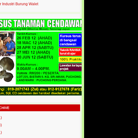
r Industri Burung Walet
CHIVE
1)
3)
1)