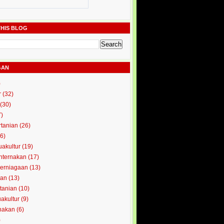
HIS BLOG
GAN
)
r
(32)
(30)
7)
rtanian
(26)
6)
uakultur
(19)
enternakan
(17)
perniagaan
(13)
kan
(13)
rtanian
(10)
uakultur
(9)
rnakan
(6)
)