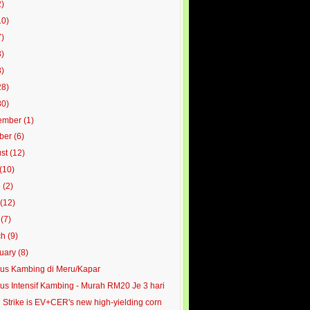
2)
10)
7)
3)
8)
28)
80)
ember
(1)
ober
(6)
ust
(12)
(10)
e
(2)
y
(12)
l
(7)
ch
(9)
ruary
(8)
us Kambing di Meru/Kapar
us Intensif Kambing - Murah RM20 Je 3 hari
 Strike is EV+CER's new high-yielding corn