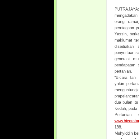
PUTRAJAYA: 
mengadakan 
orang ramai
perniagaan y
Yassin, berk
maklumat ter
disediakan 
penyertaan se
generasi m
pendapatan s
pertanian.
“Bicara Tani
yakin pertan
menguntungk
prapelancara
dua bulan itu
Kedah, pada 1
Pertanian
www.bicarata
188.
Muhyiddin be