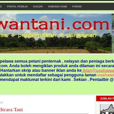
S
PROFIL PEMILIK
GALERI
HUBUNGI KAMI
FORUM
elawa semua petani penternak , nelayan dan peniaga berk
om. Anda boleh mengiklan produk anda dilaman ini secara
. Hantarkan skrip atau banner iklan anda ke
iklan@usahawa
alakkan untuk mendaftar sebagai pengguna laman
usahawa
 mendapat maklumat terkini dari kami
. Sekian . Pentadbir 
JUMLAH 
008
Bicara Tani