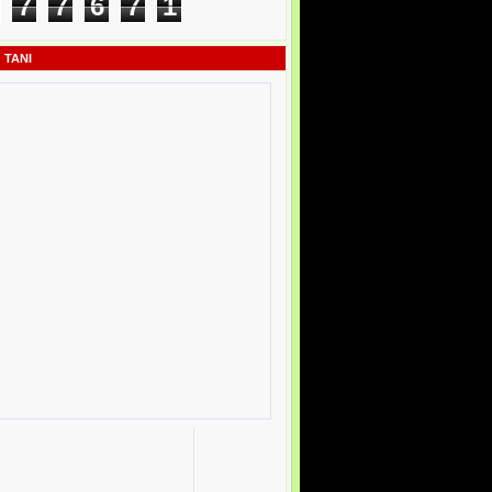
7
7
6
7
1
 TANI