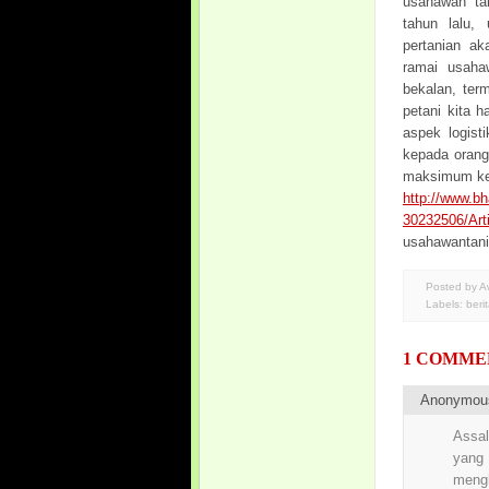
usahawan tan
tahun lalu,
pertanian ak
ramai usaha
bekalan, ter
petani kita 
aspek logist
kepada orang
maksimum ker
http://www.b
30232506/Arti
usahawantan
Posted by 
Labels:
beri
1 COMME
Anonymo
Assal
yang 
mengh