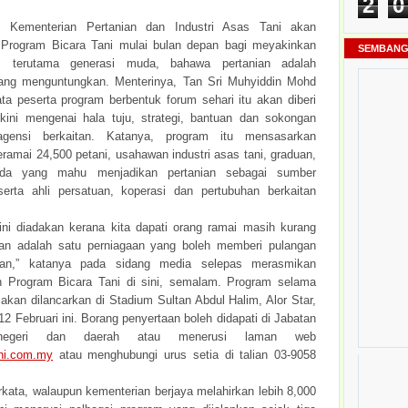
2
0
Kementerian Pertanian dan Industri Asas Tani akan
Program Bicara Tani mulai bulan depan bagi meyakinkan
SEMBANG
, terutama generasi muda, bahawa pertanian adalah
ang menguntungkan. Menterinya, Tan Sri Muhyiddin Mohd
ata peserta program berbentuk forum sehari itu akan diberi
kini mengenai hala tuju, strategi, bantuan dan sokongan
agensi berkaitan. Katanya, program itu mensasarkan
ramai 24,500 petani, usahawan industri asas tani, graduan,
uda yang mahu menjadikan pertanian sebagai sumber
erta ahli persatuan, koperasi dan pertubuhan berkaitan
 ini diadakan kerana kita dapati orang ramai masih kurang
ian adalah satu perniagaan yang boleh memberi pulangan
an,” katanya pada sidang media selepas merasmikan
n Program Bicara Tani di sini, semalam. Program selama
 akan dilancarkan di Stadium Sultan Abdul Halim, Alor Star,
2 Februari ini. Borang penyertaan boleh didapati di Jabatan
 negeri dan daerah atau menerusi laman web
ni.com.my
atau menghubungi urus setia di talian 03-9058
rkata, walaupun kementerian berjaya melahirkan lebih 8,000