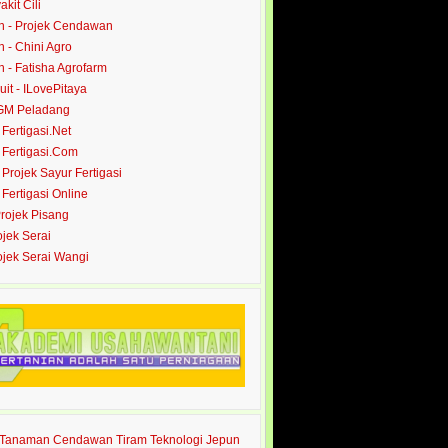
akit Cili
 - Projek Cendawan
- Chini Agro
- Fatisha Agrofarm
it - ILovePitaya
 GM Peladang
- Fertigasi.Net
- Fertigasi.Com
- Projek Sayur Fertigasi
- Fertigasi Online
Projek Pisang
ojek Serai
rojek Serai Wangi
s Tanaman Cendawan Tiram Teknologi Jepun