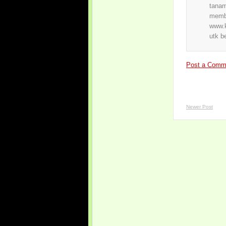
tanam
membe
www.k
utk b
Post a Comm
Newer Post