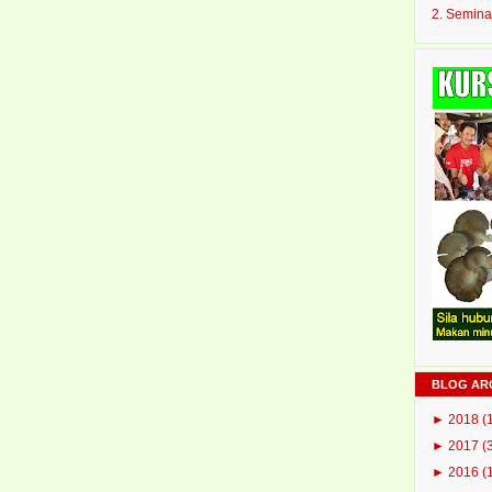
2. Semina
BLOG AR
►
2018
(
►
2017
(
►
2016
(