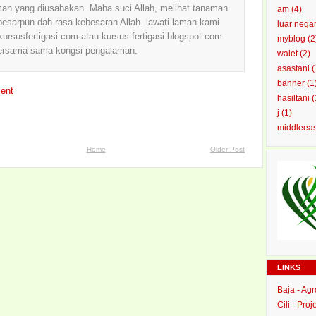
an yang diusahakan. Maha suci Allah, melihat tanaman
am
(4)
sarpun dah rasa kebesaran Allah. lawati laman kami
luar nega
ursusfertigasi.com atau kursus-fertigasi.blogspot.com
myblog
(2
ersama-sama kongsi pengalaman.
walet
(2)
asastani
(
banner
(1
ent
hasiltani
(
j
(1)
middleea
Home
Older Post
LINKS
Baja - Ag
Cili - Proj