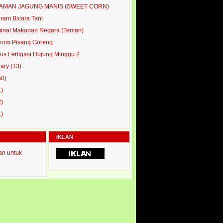
AMAN JAGUNG MANIS (SWEET CORN)
ram Bicara Tani
inal Makanan Negara (Teman)
rom Pisang Goreng
us Fertigasi Hujung Minggu 2
uary
(13)
50)
1)
2)
1)
IKLAN
an untuk