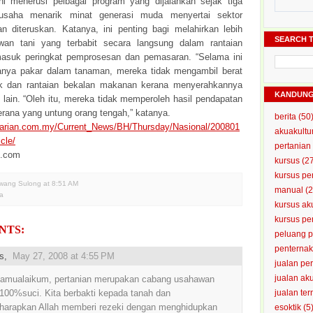
i menerusi pelbagai program yang dijalankan sejak tiga
 usaha menarik minat generasi muda menyertai sektor
an diteruskan. Katanya, ini penting bagi melahirkan lebih
SEARCH T
wan tani yang terbabit secara langsung dalam rantaian
masuk peringkat pemprosesan dan pemasaran. “Selama ini
hanya pakar dalam tanaman, mereka tidak mengambil berat
ik dan rantaian bekalan makanan kerana menyerahkannya
KANDUN
 lain. “Oleh itu, mereka tidak memperoleh hasil pendapatan
ana yang untung orang tengah,” katanya.
berita
(50
harian.com.my/Current_News/BH/Thursday/Nasional/200801
akuakultu
cle/
pertanian
i.com
kursus
(2
kursus pe
Awang Sulong
at
8:51 AM
manual
(2
ta
kursus ak
kursus p
NTS:
peluang 
penterna
us,
May 27, 2008 at 4:55 PM
jualan pe
jualan ak
amualaikum, pertanian merupakan cabang usahawan
100%suci. Kita berbakti kepada tanah dan
jualan te
arapkan Allah memberi rezeki dengan menghidupkan
esoktik
(5