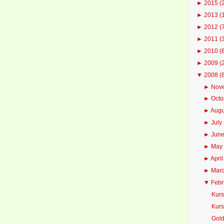
►
2015
(
►
2013
(
►
2012
(
►
2011
(
►
2010
(
►
2009
(
▼
2008
(
►
Nov
►
Oct
►
Aug
►
July
►
Jun
►
Ma
►
Apri
►
Mar
▼
Feb
Kurs
Kurs
Gold