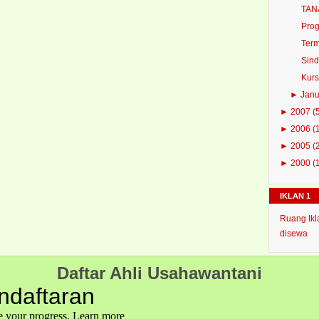
TAN
Prog
Term
Sind
Kurs
►
Jan
►
2007
(
►
2006
(
►
2005
(
►
2000
(
IKLAN 1
Ruang Ikl
disewa
Daftar Ahli Usahawantani