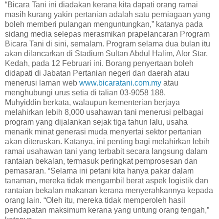
“Bicara Tani ini diadakan kerana kita dapati orang ramai
masih kurang yakin pertanian adalah satu perniagaan yang
boleh memberi pulangan menguntungkan,” katanya pada
sidang media selepas merasmikan prapelancaran Program
Bicara Tani di sini, semalam. Program selama dua bulan itu
akan dilancarkan di Stadium Sultan Abdul Halim, Alor Star,
Kedah, pada 12 Februari ini. Borang penyertaan boleh
didapati di Jabatan Pertanian negeri dan daerah atau
menerusi laman web
www.bicaratani.com.my
atau
menghubungi urus setia di talian 03-9058 188.
Muhyiddin berkata, walaupun kementerian berjaya
melahirkan lebih 8,000 usahawan tani menerusi pelbagai
program yang dijalankan sejak tiga tahun lalu, usaha
menarik minat generasi muda menyertai sektor pertanian
akan diteruskan. Katanya, ini penting bagi melahirkan lebih
ramai usahawan tani yang terbabit secara langsung dalam
rantaian bekalan, termasuk peringkat pemprosesan dan
pemasaran. “Selama ini petani kita hanya pakar dalam
tanaman, mereka tidak mengambil berat aspek logistik dan
rantaian bekalan makanan kerana menyerahkannya kepada
orang lain. “Oleh itu, mereka tidak memperoleh hasil
pendapatan maksimum kerana yang untung orang tengah,”