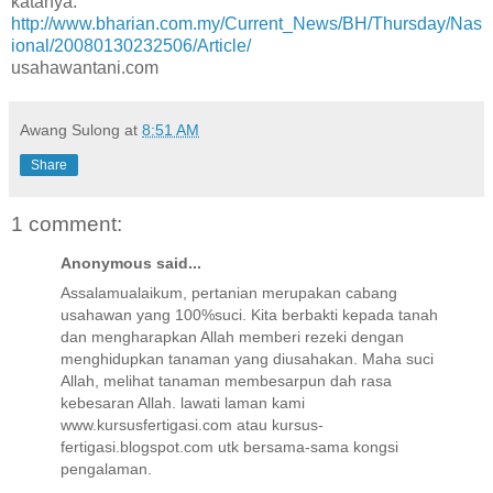
katanya.
http://www.bharian.com.my/Current_News/BH/Thursday/Nas
ional/20080130232506/Article/
usahawantani.com
Awang Sulong
at
8:51 AM
Share
1 comment:
Anonymous said...
Assalamualaikum, pertanian merupakan cabang
usahawan yang 100%suci. Kita berbakti kepada tanah
dan mengharapkan Allah memberi rezeki dengan
menghidupkan tanaman yang diusahakan. Maha suci
Allah, melihat tanaman membesarpun dah rasa
kebesaran Allah. lawati laman kami
www.kursusfertigasi.com atau kursus-
fertigasi.blogspot.com utk bersama-sama kongsi
pengalaman.