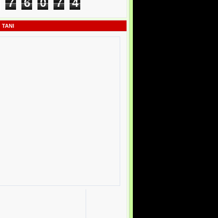
7
6
0
7
4
 TANI