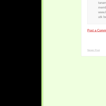
tanam
membe
www.k
utk b
Post a Comm
Newer Post