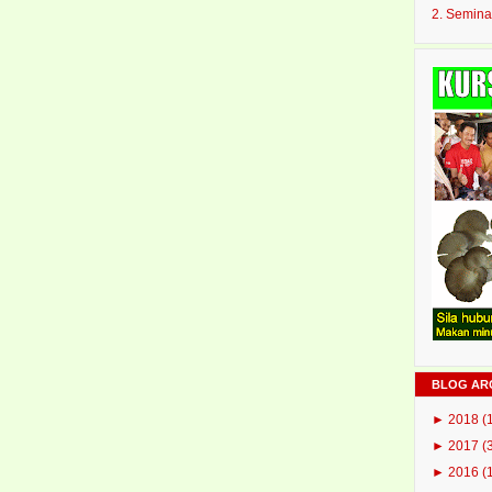
2. Semina
BLOG AR
►
2018
(
►
2017
(
►
2016
(