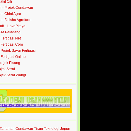
akit Cili
 - Projek Cendawan
- Chini Agro
- Fatisha Agrofarm
it - ILovePitaya
 GM Peladang
- Fertigasi.Net
- Fertigasi.Com
- Projek Sayur Fertigasi
- Fertigasi Online
Projek Pisang
ojek Serai
rojek Serai Wangi
s Tanaman Cendawan Tiram Teknologi Jepun