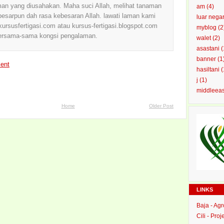
an yang diusahakan. Maha suci Allah, melihat tanaman
am
(4)
sarpun dah rasa kebesaran Allah. lawati laman kami
luar nega
ursusfertigasi.com atau kursus-fertigasi.blogspot.com
myblog
(2
ersama-sama kongsi pengalaman.
walet
(2)
asastani
(
banner
(1
ent
hasiltani
(
j
(1)
middleea
Home
Older Post
LINKS
Baja - Ag
Cili - Proj