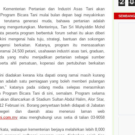
2
0
Kementerian Pertanian dan Industri Asas Tani akan
Program Bicara Tani mulai bulan depan bagi meyakinkan
SEMBANG
, terutama generasi muda, bahawa pertanian adalah
ang menguntungkan. Menterinya, Tan Sri Muhyiddin Mohd
ata peserta program berbentuk forum sehari itu akan diberi
kini mengenai hala tuju, strategi, bantuan dan sokongan
agensi berkaitan. Katanya, program itu mensasarkan
ramai 24,500 petani, usahawan industri asas tani, graduan,
uda yang mahu menjadikan pertanian sebagai sumber
erta ahli persatuan, koperasi dan pertubuhan berkaitan
 ini diadakan kerana kita dapati orang ramai masih kurang
ian adalah satu perniagaan yang boleh memberi pulangan
an,” katanya pada sidang media selepas merasmikan
n Program Bicara Tani di sini, semalam. Program selama
 akan dilancarkan di Stadium Sultan Abdul Halim, Alor Star,
2 Februari ini. Borang penyertaan boleh didapati di Jabatan
 negeri dan daerah atau menerusi laman web
ni.com.my
atau menghubungi urus setia di talian 03-9058
rkata, walaupun kementerian berjaya melahirkan lebih 8,000