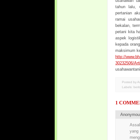
usahawan tan
tahun lalu,
pertanian ak
ramai usaha
bekalan, ter
petani kita 
aspek logist
kepada orang
maksimum ker
http://www.b
30232506/Arti
usahawantan
Posted by 
Labels:
beri
1 COMME
Anonymo
Assal
yang 
mengh