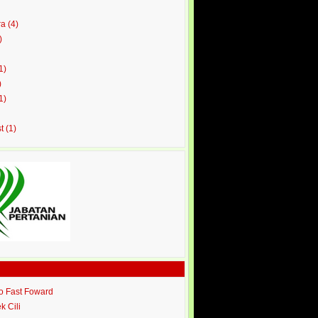
ra
(4)
)
1)
)
1)
st
(1)
ro Fast Foward
ek Cili