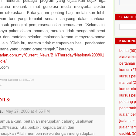
i menerusi pelbagai program yang dijalankan sejak tiga
 usaha menarik minat generasi muda menyertai sektor
an diteruskan. Katanya, ini penting bagi melahirkan lebih
SEARCH T
wan tani yang terbabit secara langsung dalam rantaian
masuk peringkat pemprosesan dan pemasaran. “Selama ini
hanya pakar dalam tanaman, mereka tidak mengambil berat
ik dan rantaian bekalan makanan kerana menyerahkannya
KANDUN
 lain. “Oleh itu, mereka tidak memperoleh hasil pendapatan
ana yang untung orang tengah,” katanya.
berita
(50
harian.com.my/Current_News/BH/Thursday/Nasional/200801
akuakultu
cle/
pertanian
i.com
kursus
(2
kursus pe
Awang Sulong
at
8:51 AM
manual
(2
ta
kursus ak
kursus p
NTS:
peluang 
penterna
us,
May 27, 2008 at 4:55 PM
jualan pe
jualan ak
amualaikum, pertanian merupakan cabang usahawan
100%suci. Kita berbakti kepada tanah dan
jualan te
arapkan Allah memberi rezeki dengan menghidupkan
esoktik
(5