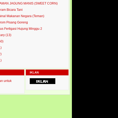
AMAN JAGUNG MANIS (SWEET CORN)
ram Bicara Tani
inal Makanan Negara (Teman)
rom Pisang Goreng
us Fertigasi Hujung Minggu 2
uary
(13)
50)
1)
2)
1)
IKLAN
an untuk