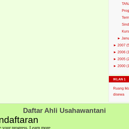
TAN
Prog
Term
Sind
Kurs
►
Jan
►
2007
(
►
2006
(
►
2005
(
►
2000
(
IKLAN 1
Ruang Ikl
disewa
Daftar Ahli Usahawantani