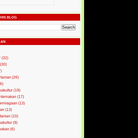
HIS BLOG
GAN
)
r
(32)
(30)
7)
rtanian
(26)
6)
uakultur
(19)
enternakan
(17)
perniagaan
(13)
kan
(13)
rtanian
(10)
uakultur
(9)
rnakan
(6)
)