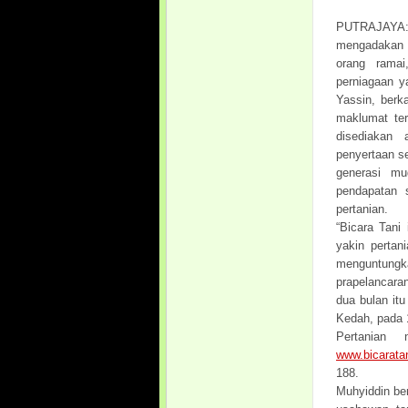
PUTRAJAYA: 
mengadakan 
orang ramai
perniagaan y
Yassin, berk
maklumat ter
disediakan 
penyertaan se
generasi m
pendapatan s
pertanian.
“Bicara Tani
yakin pertan
menguntungk
prapelancara
dua bulan itu
Kedah, pada 1
Pertanian
www.bicarata
188.
Muhyiddin be