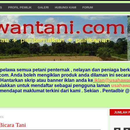
S
PROFIL PEMILIK
GALERI
HUBUNGI KAMI
FORUM
elawa semua petani penternak , nelayan dan peniaga berk
om. Anda boleh mengiklan produk anda dilaman ini secara
. Hantarkan skrip atau banner iklan anda ke
iklan@usahawa
alakkan untuk mendaftar sebagai pengguna laman
usahawa
 mendapat maklumat terkini dari kami
. Sekian . Pentadbir 
JUMLAH 
008
Bicara Tani