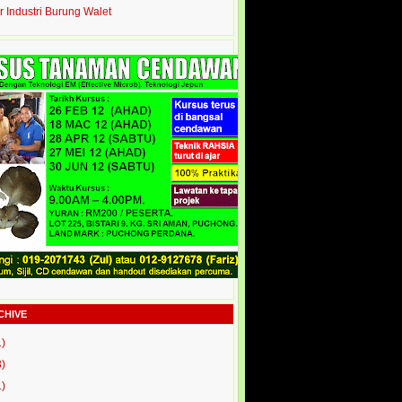
r Industri Burung Walet
CHIVE
1)
3)
1)