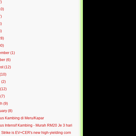
2)
10)
7)
3)
8)
28)
80)
ember
(1)
ober
(6)
ust
(12)
(10)
e
(2)
y
(12)
l
(7)
ch
(9)
ruary
(8)
us Kambing di Meru/Kapar
us Intensif Kambing - Murah RM20 Je 3 hari
 Strike is EV+CER's new high-yielding corn