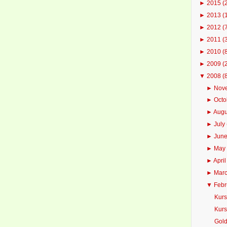
►
2015
(
►
2013
(
►
2012
(
►
2011
(
►
2010
(
►
2009
(
▼
2008
(
►
Nov
►
Oct
►
Aug
►
July
►
Jun
►
Ma
►
Apri
►
Mar
▼
Feb
Kurs
Kurs
Gold