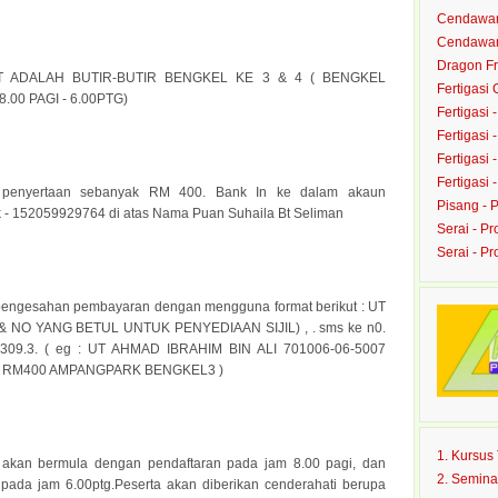
Cendawan 
Cendawan 
Dragon Fru
T ADALAH BUTIR-BUTIR BENGKEL KE 3 & 4 ( BENGKEL
Fertigasi
.00 PAGI - 6.00PTG)
Fertigasi 
Fertigasi 
Fertigasi 
Fertigasi 
 penyertaan sebanyak RM 400. Bank In ke dalam akaun
Pisang - 
- 152059929764 di atas Nama Puan Suhaila Bt Seliman
Serai - Pr
Serai - P
pengesahan pembayaran dengan mengguna format berikut : UT
& NO YANG BETUL UNTUK PENYEDIAAN SIJIL) ,
. sms ke n0.
309.3. ( eg : UT AHMAD IBRAHIM BIN ALI 701006-06-5007
5 RM400 AMPANGPARK BENGKEL3 )
1. Kursu
 akan bermula dengan pendaftaran pada jam 8.00 pagi, dan
2. Semina
 pada jam 6.00ptg.Peserta akan diberikan cenderahati berupa