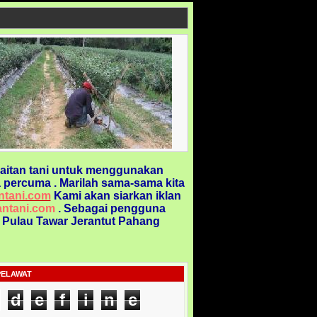
aitan tani untuk menggunakan
 percuma . Marilah sama-sama kita
ntani.com
Kami akan siarkan iklan
ntani.com
. Sebagai pengguna
@ Pulau Tawar Jerantut Pahang
PELAWAT
d
e
f
i
n
e