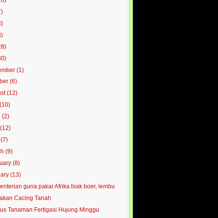
7)
3)
8)
28)
80)
ember
(1)
ober
(6)
ust
(12)
(10)
e
(2)
y
(12)
l
(7)
ch
(9)
ruary
(8)
uary
(13)
nterian guna pakar Afrika biak boer, lembu
akan Cacing Tanah
us Tanaman Fertigasi Hujung Minggu