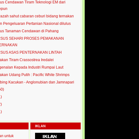
us Cendawan Tiram Teknologi EM dari
epun
azah sahut cabaran ceburi bidang ternakan
n Pengeluaran Pertanian Nasional dilulus
sus Tanaman Cendawan di Pahang
SUS SEHARI PROSES PEMAKANAN
ERNAKAN
SUS ASAS PENTERNAKAN LINTAH
akan Tiram Crassostrea Iredalei
enalan Kepada Industri Rumpai Laut
akan Udang Putih : Pacific White Shrimps
ing Kacukan - Anglonubian dan Jamnapari
50)
1)
2)
1)
IKLAN
an untuk