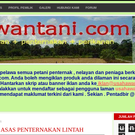
S
PROFIL PEMILIK
GALERI
HUBUNGI KAMI
FORUM
elawa semua petani penternak , nelayan dan peniaga berk
om. Anda boleh mengiklan produk anda dilaman ini secara
. Hantarkan skrip atau banner iklan anda ke
iklan@usahawa
alakkan untuk mendaftar sebagai pengguna laman
usahawa
 mendapat maklumat terkini dari kami
. Sekian . Pentadbir 
JUMLAH 
8
u
n
 ASAS PENTERNAKAN LINTAH