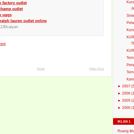
Kurs
 factory outlet
J
champ outlet
p uggs
Sisw
ralph lauren outlet online
Pela
1130caiyan
Kur
KUR
T
ent
KUR
Tern
Peng
Home
Older Post
Tern
Kamb
►
2007
(
►
2006
(
►
2005
(
►
2000
(
IKLAN 1
Ruang Ikl