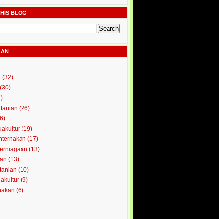
HIS BLOG
GAN
)
r
(32)
(30)
7)
rtanian
(26)
6)
uakultur
(19)
enternakan
(17)
perniagaan
(13)
kan
(13)
rtanian
(10)
uakultur
(9)
rnakan
(6)
)