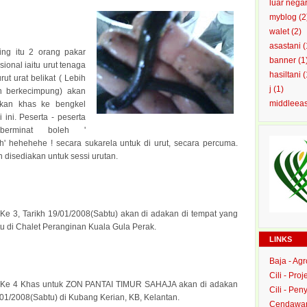
luar nega
myblog
(2
walet
(2)
asastani
(
ing itu 2 orang pakar
banner
(1
isional iaitu urut tenaga
hasiltani
(
rut urat belikat ( Lebih
j
(1)
n berkecimpung) akan
middleea
kan khas ke bengkel
 ini. Peserta - peserta
berminat boleh '
' hehehehe ! secara sukarela untuk di urut, secara percuma.
n disediakan untuk sessi urutan.
Ke 3, Tarikh 19/01/2008(Sabtu) akan di adakan di tempat yang
tu di Chalet Peranginan Kuala Gula Perak.
LINKS
Baja - Ag
Cili - Proj
 Ke 4 Khas untuk ZON PANTAI TIMUR SAHAJA akan di adakan
Cili - Peny
01/2008(Sabtu) di Kubang Kerian, KB, Kelantan.
Cendawan