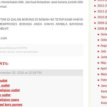
g memerlukan bilik, sila buat tempahan awal kerana jumlah bilik
►
2012
(
erhad.
►
2011
(
►
2010
(
FTAR DI DALAM BORANG DI BAWAH INI TETAPI KAMI HANYA
►
2009
(
MEMPROSES BORANG ANDA HANYA APABILA BAYARAN
▼
2008
(
DIBUAT
►
Nov
i.com
►
Oct
►
Aug
Awang Sulong
at
6:49 PM
►
July
kultur
,
kursus
,
kursus penternakan
►
Jun
►
Ma
NTS:
►
Apri
vember 30, 2016 at 10:04 PM
►
Mar
►
Feb
utlet
 outlet
▼
Jan
religion outlet
Keme
 outlet
Tern
religion jeans
Kurs
ael kors purses