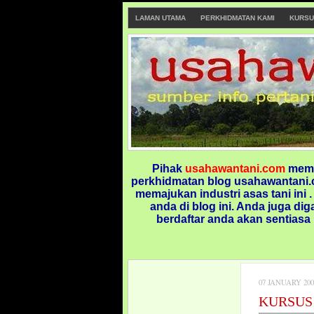
LAMAN UTAMA
PERKHIDMATAN KAMI
KURSU
Pihak
usahawantani.com
memp
perkhidmatan blog usahawantani.c
memajukan industri asas tani ini 
anda di blog ini.
Anda juga dig
berdaftar anda akan sentiasa
07 JANUARY 200
KURSUS