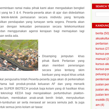
SEARCH T
 permintaan ramai maka pihak kami akan mengadakan bengkel
ri yang ke 3 & 4. Peserta-peserta akan di ajar dan didedahkan
teknik-teknik pemasaran secara inidividu yang ternyata
ilkan pendapatan yang lumayan serta segera. Peserta akan
KANDUN
kan dengan kekuatan pemasaran secara telekomunikasi
t dan menggunakan agensi kerajaan bagi memajukan lagi
berita
(50
an sedia ada.
akuakultu
pertanian
kursus
(2
kursus pe
Disamping jemputan khas
manual
(2
pihak Bank Pertanian yang
kursus ak
akan memberi penerangan
kursus p
secara jelas tentang skim
peluang 
bantuan yang wujud khas untuk
kal pengusaha lintah.Peserta-peserta juga akan di perkenalkan
penterna
rtama kali produk-produk keluaran AF dan yang menarik
jualan pe
ran SUPER BIOTECH produk baja kolam yang di hasilkan khas
jualan ak
teknologi KEDA bagi mengalakkan pertumbuhan plakton-
jualan te
 kolam, membiakan anak-anak benih lintah, menyuburkan
esoktik
(5
-tumbuhan air serta merawat air secara semula jadi. Ia juga
am
(4)
ntuk semua jenis kolam air tawar.