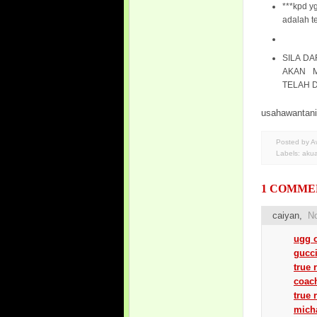
***kpd y
adalah t
SILA DA
AKAN 
TELAH 
usahawantan
Posted by 
Labels:
akua
1 COMME
caiyan
,
No
ugg o
gucci
true 
coach
true 
mich