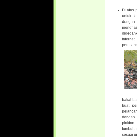
Di atas
untuk si
dengan 
menghas
didedah
interne
perusaha
bakal-ba
buat pe
pelanca
dengan 
plakton
tumbuhan
sesuai u