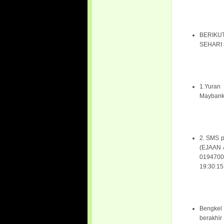
BERIKU
SEHARI 8
1.Yuran
Maybank 
2. SMS 
(EJAAN 
0194700
19:30:1
Bengkel
berakhir