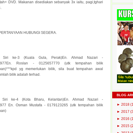
ntah+ DVD. Makanan disediakan sebanyak 3x iaitu, pagi,tghari
.
PERTANYAAN HUBUNGI SEGERA.
l Siri ke-3 (Kuala Gula, Perak)En. Ahmad Nazari -
1977En. Roslan - 0125657770 (utk tempahan bilik
pan)***kpd yg memerlukan bilik, sila buat tempahan awal
mlah bilik adalah terhad.
BLOG AR
 Siri ke-4 (Kota Bharu, Kelantan)En. Ahmad Nazari -
►
2018
(
977 En. Osman Mustafa - 0179123265 (utk tempahan bilik
pan)
►
2017
(
►
2016
(
►
2015
(
►
2013
(