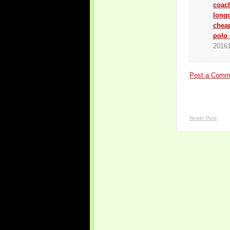
coach
long
chea
polo 
2016
Post a Comm
Newer Post