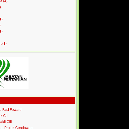
ra
(4)
)
1)
)
1)
st
(1)
ro Fast Foward
ek Cili
akit Cili
 - Projek Cendawan