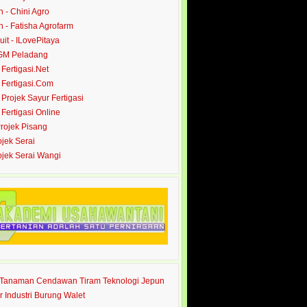
- Chini Agro
- Fatisha Agrofarm
it - ILovePitaya
 GM Peladang
- Fertigasi.Net
- Fertigasi.Com
- Projek Sayur Fertigasi
- Fertigasi Online
Projek Pisang
ojek Serai
rojek Serai Wangi
s Tanaman Cendawan Tiram Teknologi Jepun
r Industri Burung Walet