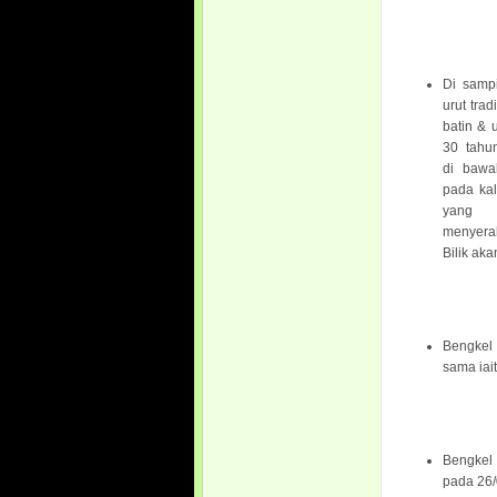
Di samp
urut trad
batin & u
30 tahu
di bawa
pada kali
yang 
menyerah
Bilik aka
Bengkel 
sama iai
Bengkel
pada 26/