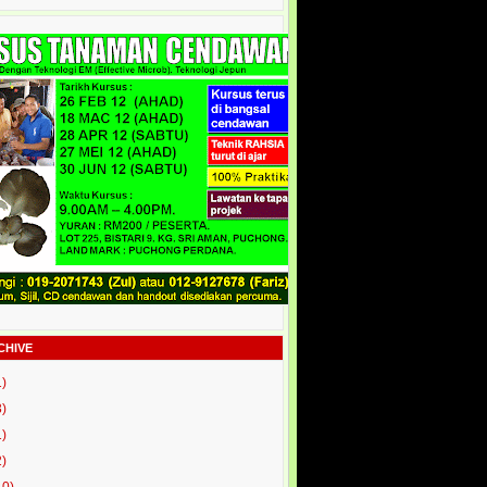
CHIVE
1)
3)
1)
2)
10)