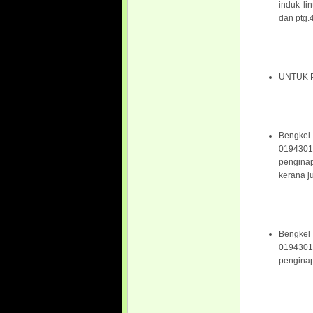
induk li
dan ptg.4
UNTUK 
Bengke
019430
pengina
kerana ju
Bengkel
0194301
pengina