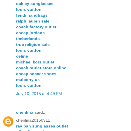
oakley sunglasses
louis vuitton
fendi handbags
ralph lauren sale
coach factory outlet
cheap jordans
timberlands
true religion sale
louis vuitton
celine
michael kors outlet
coach outlet store online
cheap soccer shoes
mulberry uk
louis vuitton
July 10, 2015 at 4:49 PM
chenlina
said...
chenlina20150911
ray ban sunglasses outlet