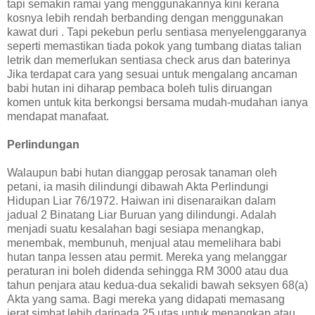
tapi semakin ramai yang menggunakannya kini kerana
kosnya lebih rendah berbanding dengan menggunakan
kawat duri . Tapi pekebun perlu sentiasa menyelenggaranya
seperti memastikan tiada pokok yang tumbang diatas talian
letrik dan memerlukan sentiasa check arus dan baterinya
Jika terdapat cara yang sesuai untuk mengalang ancaman
babi hutan ini diharap pembaca boleh tulis diruangan
komen untuk kita berkongsi bersama mudah-mudahan ianya
mendapat manafaat.
Perlindungan
Walaupun babi hutan dianggap perosak tanaman oleh
petani, ia masih dilindungi dibawah Akta Perlindungi
Hidupan Liar 76/1972. Haiwan ini disenaraikan dalam
jadual 2 Binatang Liar Buruan yang dilindungi. Adalah
menjadi suatu kesalahan bagi sesiapa menangkap,
menembak, membunuh, menjual atau memelihara babi
hutan tanpa lessen atau permit. Mereka yang melanggar
peraturan ini boleh didenda sehingga RM 3000 atau dua
tahun penjara atau kedua-dua sekalidi bawah seksyen 68(a)
Akta yang sama. Bagi mereka yang didapati memasang
jerat simbat lebih daripada 25 utas untuk menangkap atau