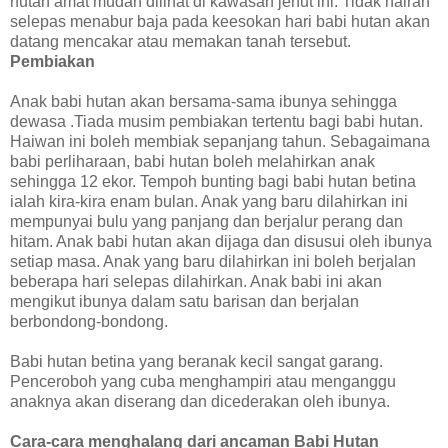
hutan amat mudah dilihat di kawasan jenut ini. Tidak hairan
selepas menabur baja pada keesokan hari babi hutan akan
datang mencakar atau memakan tanah tersebut.
Pembiakan
Anak babi hutan akan bersama-sama ibunya sehingga
dewasa .Tiada musim pembiakan tertentu bagi babi hutan.
Haiwan ini boleh membiak sepanjang tahun. Sebagaimana
babi perliharaan, babi hutan boleh melahirkan anak
sehingga 12 ekor. Tempoh bunting bagi babi hutan betina
ialah kira-kira enam bulan. Anak yang baru dilahirkan ini
mempunyai bulu yang panjang dan berjalur perang dan
hitam. Anak babi hutan akan dijaga dan disusui oleh ibunya
setiap masa. Anak yang baru dilahirkan ini boleh berjalan
beberapa hari selepas dilahirkan. Anak babi ini akan
mengikut ibunya dalam satu barisan dan berjalan
berbondong-bondong.
Babi hutan betina yang beranak kecil sangat garang.
Penceroboh yang cuba menghampiri atau menganggu
anaknya akan diserang dan dicederakan oleh ibunya.
Cara-cara menghalang dari ancaman Babi Hutan