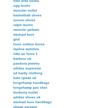
nike elite socks
ugg boots
moncler outlet
basketball shoes
soccer shoes
ralph lauren
moncler jackets
michael kors
ghd
louis vuitton borse
replica watches
nike air force 1
barbour uk
pandora jewelry
adidas superstar
ed hardy clothing
kate spade uk
longchamp handbags
longchamp pas cher
burberry outlet
adidas shoes uk
michael kors handbags
cheap versace