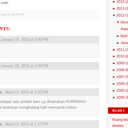
►
2015
(
i.com
►
2013
(
Ahmad
at
12:33 PM
▼
2012
(
▼
Dec
NTS:
Peke
►
Apri
,
January 18, 2013 at 3:00 PM
►
Jan
►
2011
(
►
2010
(
►
2009
(
,
January 18, 2013 at 3:08 PM
►
2008
(
►
2007
(
►
2006
(
►
2005
(
us,
March 5, 2013 at 1:35 PM
►
2000
(
terdapat satu produk baru yg dinamakan HORRIMAU
t berkesan menghalang babi memasuki kebun
IKLAN 1
Ruang Ikl
us,
March 5, 2013 at 1:37 PM
disewa