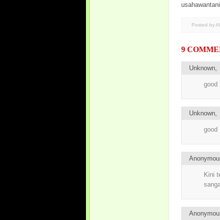
usahawantan
Posted by 
9 COMME
Unknown
good
Unknown
good
Anonymo
Kini 
sanga
Anonymo