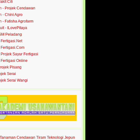
akit Cili
 - Projek Cendawan
- Chini Agro
- Fatisha Agrofarm
it - ILovePitaya
 GM Peladang
- Fertigasi.Net
- Fertigasi.Com
- Projek Sayur Fertigasi
- Fertigasi Online
Projek Pisang
ojek Serai
rojek Serai Wangi
s Tanaman Cendawan Tiram Teknologi Jepun