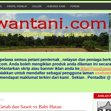
S
PROFIL PEMILIK
GALERI
HUBUNGI KAMI
FORUM
elawa semua petani penternak , nelayan dan peniaga berk
om. Anda boleh mengiklan produk anda dilaman ini secara
. Hantarkan skrip atau banner iklan anda ke
iklan@usahawa
alakkan untuk mendaftar sebagai pengguna laman
usahawa
 mendapat maklumat terkini dari kami
. Sekian . Pentadbir 
JUMLAH 
012
Getah dan Sawit vs Babi Hutan