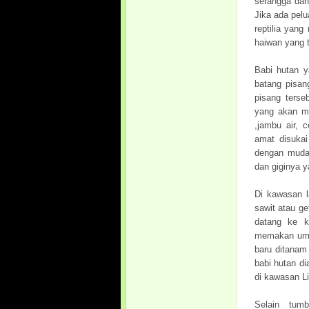
serangga dan
Jika ada pel
reptilia yan
haiwan yang t
Babi hutan 
batang pisan
pisang ters
yang akan ma
,jambu air, 
amat disukai
dengan mudah
dan giginya y
Di kawasan l
sawit atau g
datang ke k
memakan umb
baru ditanam
babi hutan d
di kawasan Li
Selain tum