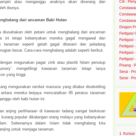
ampiri atau menganggu anaknya akan diserang dan
Cili - Peny
leh ibunya.
Cendawan
Cendawan 
enghalang dari ancaman Babi Hutan
Cendawan 
Dragon Fru
a diusahakan oleh petani untuk menghalang dari ancaman
Fertigasi
a ini tetapi kebanyakan mereka gagal mengawal dan
Fertigasi 
 tanaman seperti getah gagal ditanam dan peladang
Fertigasi 
ugian besar. Cara-cara menghalang adalah seperti berikut.
Fertigasi 
Fertigasi 
engan megunakan pagar zink atau plastik hitam penutup
Pisang - 
ursery’ mengelilingi kawasan tanaman tetapi ianya
Serai - Pr
os yang tinggi.
Serai - P
yang mengunakan rambut manusia yang ditabur disekeliling
 antara mereka berjaya mencatatkan 95 peratus tanaman
ganggu oleh babi hutan ini.
n anjing perliharaan di kawasan ladang sangat berkesan
ini kurang popular dikalangan orang melayu yang kebanyakan
lam. Sebenarnya dalam Islam tidak menghalang kita
njing untuk menjaga tanaman.
1. Kursu