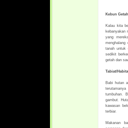
Kebun Getah
Kalau kita b
kebanyakan m
yang mereka
menghalang 
tanah untuk 
sedikit ber
getah dan saw
Tabiat/Habita
Babi hutan a
terutamany
tumbuhan. B
gambut. Huta
kawasan bel
terbiar.
Makanan bab