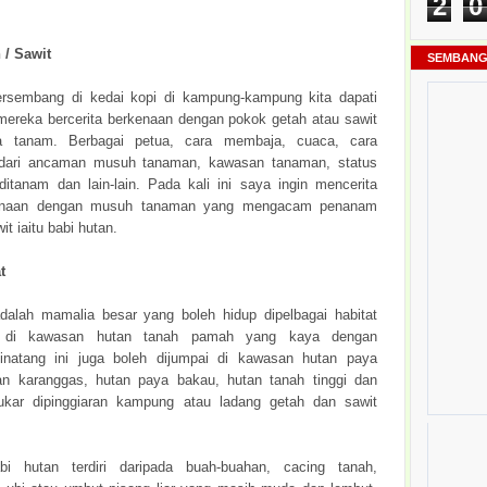
2
0
 / Sawit
SEMBANG
ersembang di kedai kopi di kampung-kampung kita dapati
ereka bercerita berkenaan dengan pokok getah atau sawit
 tanam. Berbagai petua, cara membaja, cuaca, cara
dari ancaman musuh tanaman, kawasan tanaman, status
ditanam dan lain-lain. Pada kali ini saya ingin mencerita
kenaan dengan musuh tanaman yang mengacam penanam
it iaitu babi hutan.
t
dalah mamalia besar yang boleh hidup dipelbagai habitat
a di kawasan hutan tanah pamah yang kaya dengan
inatang ini juga boleh dijumpai di kawasan hutan paya
n karanggas, hutan paya bakau, hutan tanah tinggi dan
ukar dipinggiaran kampung atau ladang getah dan sawit
i hutan terdiri daripada buah-buahan, cacing tanah,