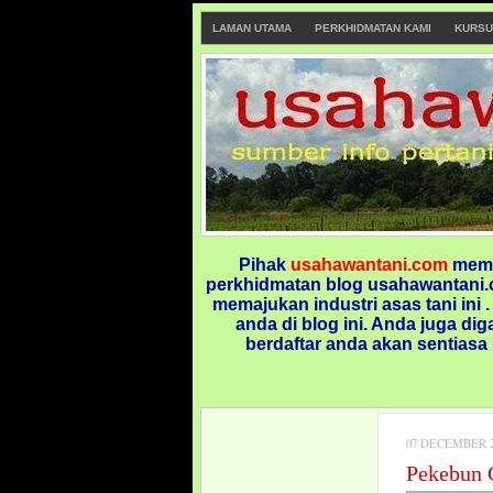
LAMAN UTAMA
PERKHIDMATAN KAMI
KURSU
Pihak
usahawantani.com
memp
perkhidmatan blog usahawantani.c
memajukan industri asas tani ini 
anda di blog ini.
Anda juga dig
berdaftar anda akan sentiasa
07 DECEMBER 2
Pekebun 