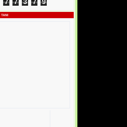
7
7
3
7
9
 TANI