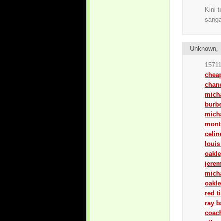
Kini 
sanga
Unknown
15711
chea
chan
micha
burbe
micha
mont
celin
louis
oakl
jerem
micha
oakle
red t
ray 
coach