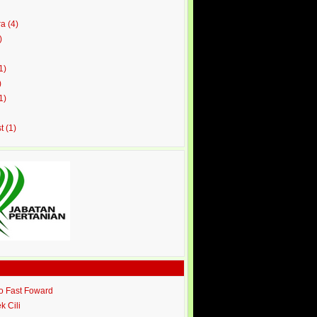
ra
(4)
)
1)
)
1)
st
(1)
ro Fast Foward
ek Cili