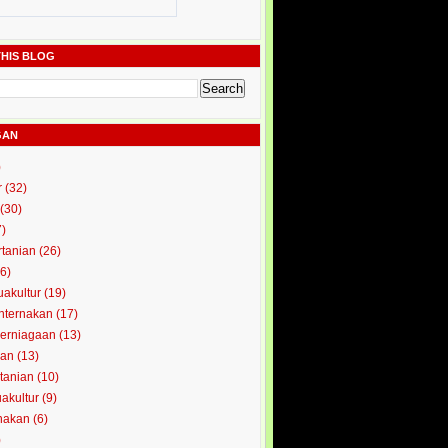
HIS BLOG
GAN
)
r
(32)
(30)
7)
rtanian
(26)
6)
uakultur
(19)
enternakan
(17)
perniagaan
(13)
kan
(13)
rtanian
(10)
uakultur
(9)
rnakan
(6)
)