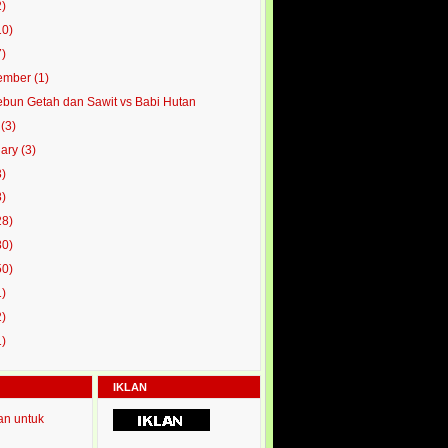
2)
10)
7)
ember
(1)
bun Getah dan Sawit vs Babi Hutan
l
(3)
uary
(3)
3)
8)
28)
80)
50)
1)
2)
1)
IKLAN
an untuk