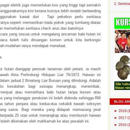
2. Semina
pagar eletrik juga memerlukan kos yang tinggi tapi semakin
enggunakannya kini kerana kosnya lebih rendah berbanding
ggunakan kawat duri . Tapi pekebun perlu sentiasa
anya seperti memastikan tiada pokok yang tumbang diatas
 dan memerlukan sentiasa check arus dan baterinya
t cara yang sesuai untuk mengalang ancaman babi hutan ini
baca boleh tulis diruangan komen untuk kita berkongsi
ah-mudahan ianya mendapat manafaat.
n
i hutan dianggap perosak tanaman oleh petani, ia masih
ibawah Akta Perlindungi Hidupan Liar 76/1972. Haiwan ini
dalam jadual 2 Binatang Liar Buruan yang dilindungi. Adalah
atu kesalahan bagi sesiapa menangkap, menembak,
enjual atau memelihara babi hutan tanpa lessen atau
ka yang melanggar peraturan ini boleh didenda sehingga RM
BLOG AR
a tahun penjara atau kedua-dua sekalidi bawah seksyen
yang sama. Bagi mereka yang didapati memasang jerat
►
2018
(
 daripada 25 utas untuk menangkap atau membunuh haiwan
►
2017
(
n boleh dikenakan oleh mahkamah ke atas pesalah ini.
►
2016
(