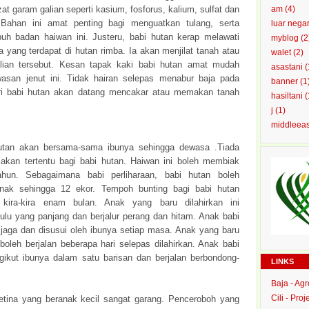
t garam galian seperti kasium, fosforus, kalium, sulfat dan
am
(4)
Bahan ini amat penting bagi menguatkan tulang, serta
luar nega
buh badan haiwan ini. Justeru, babi hutan kerap melawati
myblog
(2
ra yang terdapat di hutan rimba. Ia akan menjilat tanah atau
walet
(2)
lian tersebut. Kesan tapak kaki babi hutan amat mudah
asastani
(
awasan jenut ini. Tidak hairan selepas menabur baja pada
banner
(1
ri babi hutan akan datang mencakar atau memakan tanah
hasiltani
(
j
(1)
middleea
utan akan bersama-sama ibunya sehingga dewasa .Tiada
kan tertentu bagi babi hutan. Haiwan ini boleh membiak
ahun. Sebagaimana babi perliharaan, babi hutan boleh
anak sehingga 12 ekor. Tempoh bunting bagi babi hutan
h kira-kira enam bulan. Anak yang baru dilahirkan ini
lu yang panjang dan berjalur perang dan hitam. Anak babi
ijaga dan disusui oleh ibunya setiap masa. Anak yang baru
i boleh berjalan beberapa hari selepas dilahirkan. Anak babi
gikut ibunya dalam satu barisan dan berjalan berbondong-
LINKS
Baja - Ag
Cili - Proj
etina yang beranak kecil sangat garang. Penceroboh yang