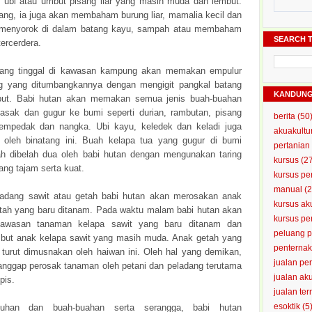
 ubi atau umbut pisang liar yang masih muda dan lembut.
uang, ia juga akan membaham burung liar, mamalia kecil dan
g menyorok di dalam batang kayu, sampah atau membaham
SEARCH T
ercerdera.
yang tinggal di kawasan kampung akan memakan empulur
g yang ditumbangkannya dengan mengigit pangkal batang
KANDUN
ebut. Babi hutan akan memakan semua jenis buah-buahan
sak dan gugur ke bumi seperti durian, rambutan, pisang
berita
(50
cempedak dan nangka. Ubi kayu, keledek dan keladi juga
akuakultu
 oleh binatang ini. Buah kelapa tua yang gugur di bumi
pertanian
 dibelah dua oleh babi hutan dengan mengunakan taring
kursus
(2
ang tajam serta kuat.
kursus pe
manual
(2
adang sawit atau getah babi hutan akan merosakan anak
kursus ak
etah yang baru ditanam. Pada waktu malam babi hutan akan
kursus p
awasan tanaman kelapa sawit yang baru ditanam dan
peluang 
ut anak kelapa sawit yang masih muda. Anak getah yang
penterna
 turut dimusnakan oleh haiwan ini. Oleh hal yang demikan,
jualan pe
ianggap perosak tanaman oleh petani dan peladang terutama
jualan ak
pis.
jualan te
esoktik
(5
buhan dan buah-buahan serta serangga, babi hutan