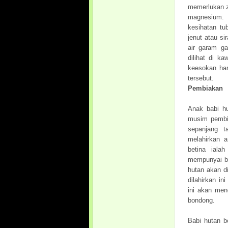
memerlukan za
magnesium. 
kesihatan tu
jenut atau si
air garam ga
dilihat di k
keesokan ha
tersebut.
Pembiakan
Anak babi h
musim pembia
sepanjang t
melahirkan 
betina iala
mempunyai bu
hutan akan d
dilahirkan in
ini akan men
bondong.
Babi hutan b