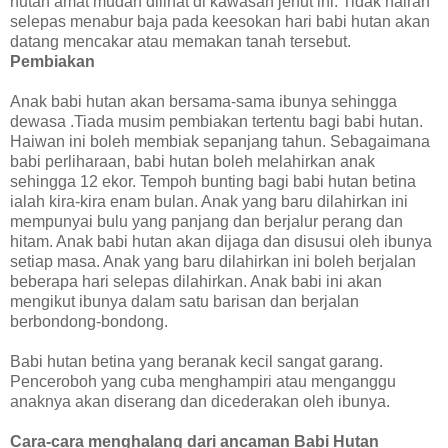
hutan amat mudah dilihat di kawasan jenut ini. Tidak hairan
selepas menabur baja pada keesokan hari babi hutan akan
datang mencakar atau memakan tanah tersebut.
Pembiakan
Anak babi hutan akan bersama-sama ibunya sehingga
dewasa .Tiada musim pembiakan tertentu bagi babi hutan.
Haiwan ini boleh membiak sepanjang tahun. Sebagaimana
babi perliharaan, babi hutan boleh melahirkan anak
sehingga 12 ekor. Tempoh bunting bagi babi hutan betina
ialah kira-kira enam bulan. Anak yang baru dilahirkan ini
mempunyai bulu yang panjang dan berjalur perang dan
hitam. Anak babi hutan akan dijaga dan disusui oleh ibunya
setiap masa. Anak yang baru dilahirkan ini boleh berjalan
beberapa hari selepas dilahirkan. Anak babi ini akan
mengikut ibunya dalam satu barisan dan berjalan
berbondong-bondong.
Babi hutan betina yang beranak kecil sangat garang.
Penceroboh yang cuba menghampiri atau menganggu
anaknya akan diserang dan dicederakan oleh ibunya.
Cara-cara menghalang dari ancaman Babi Hutan