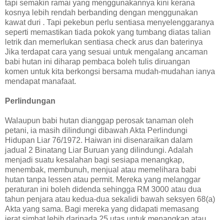
tapi semakin ramai yang menggunakannya kini kerana
kosnya lebih rendah berbanding dengan menggunakan
kawat duri . Tapi pekebun perlu sentiasa menyelenggaranya
seperti memastikan tiada pokok yang tumbang diatas talian
letrik dan memerlukan sentiasa check arus dan baterinya
Jika terdapat cara yang sesuai untuk mengalang ancaman
babi hutan ini diharap pembaca boleh tulis diruangan
komen untuk kita berkongsi bersama mudah-mudahan ianya
mendapat manafaat.
Perlindungan
Walaupun babi hutan dianggap perosak tanaman oleh
petani, ia masih dilindungi dibawah Akta Perlindungi
Hidupan Liar 76/1972. Haiwan ini disenaraikan dalam
jadual 2 Binatang Liar Buruan yang dilindungi. Adalah
menjadi suatu kesalahan bagi sesiapa menangkap,
menembak, membunuh, menjual atau memelihara babi
hutan tanpa lessen atau permit. Mereka yang melanggar
peraturan ini boleh didenda sehingga RM 3000 atau dua
tahun penjara atau kedua-dua sekalidi bawah seksyen 68(a)
Akta yang sama. Bagi mereka yang didapati memasang
jerat simbat lebih daripada 25 utas untuk menangkap atau