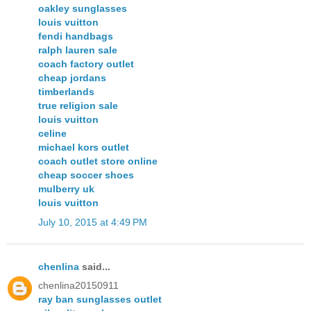
oakley sunglasses
louis vuitton
fendi handbags
ralph lauren sale
coach factory outlet
cheap jordans
timberlands
true religion sale
louis vuitton
celine
michael kors outlet
coach outlet store online
cheap soccer shoes
mulberry uk
louis vuitton
July 10, 2015 at 4:49 PM
chenlina
said...
chenlina20150911
ray ban sunglasses outlet