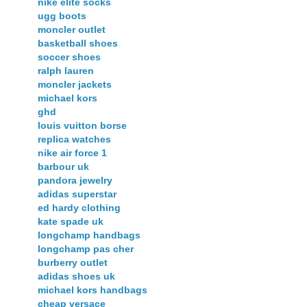
nike elite socks
ugg boots
moncler outlet
basketball shoes
soccer shoes
ralph lauren
moncler jackets
michael kors
ghd
louis vuitton borse
replica watches
nike air force 1
barbour uk
pandora jewelry
adidas superstar
ed hardy clothing
kate spade uk
longchamp handbags
longchamp pas cher
burberry outlet
adidas shoes uk
michael kors handbags
cheap versace