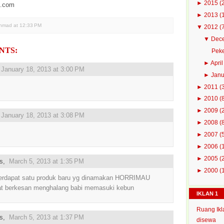
►
2015
(
i.com
►
2013
(
Ahmad
at
12:33 PM
▼
2012
(
▼
Dec
NTS:
Peke
►
Apri
,
January 18, 2013 at 3:00 PM
►
Jan
►
2011
(
►
2010
(
►
2009
(
,
January 18, 2013 at 3:08 PM
►
2008
(
►
2007
(
►
2006
(
►
2005
(
us,
March 5, 2013 at 1:35 PM
►
2000
(
terdapat satu produk baru yg dinamakan HORRIMAU
t berkesan menghalang babi memasuki kebun
IKLAN 1
Ruang Ikl
us,
March 5, 2013 at 1:37 PM
disewa