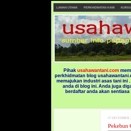
LAMAN UTAMA
PERKHIDMATAN KAMI
KURSU
Pihak
usahawantani.com
memp
perkhidmatan blog usahawantani.c
memajukan industri asas tani ini 
anda di blog ini.
Anda juga dig
berdaftar anda akan sentiasa
07 DECEMBER 2
Pekebun 