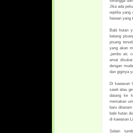
serangga dan
Jika ada pel
reptilia yan
haiwan yang t
Babi hutan 
batang pisan
pisang ters
yang akan ma
,jambu air, 
amat disukai
dengan mudah
dan giginya y
Di kawasan l
sawit atau g
datang ke k
memakan umb
baru ditanam
babi hutan d
di kawasan Li
Selain tum