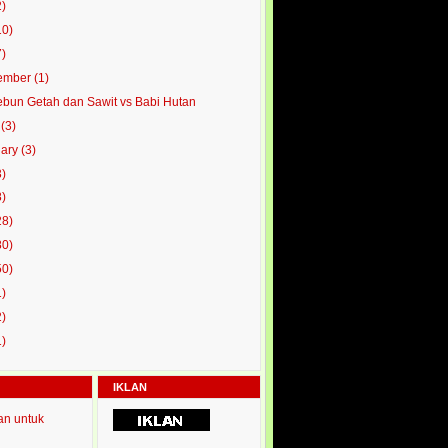
2)
10)
7)
ember
(1)
bun Getah dan Sawit vs Babi Hutan
l
(3)
uary
(3)
3)
8)
28)
80)
50)
1)
2)
1)
IKLAN
an untuk