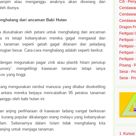
ampiri atau menganggu anaknya akan diserang dan
Cili - Peny
leh ibunya.
Cendawan
Cendawan 
enghalang dari ancaman Babi Hutan
Cendawan 
Dragon Fru
a diusahakan oleh petani untuk menghalang dari ancaman
Fertigasi
a ini tetapi kebanyakan mereka gagal mengawal dan
Fertigasi 
 tanaman seperti getah gagal ditanam dan peladang
Fertigasi 
ugian besar. Cara-cara menghalang adalah seperti berikut.
Fertigasi 
Fertigasi 
engan megunakan pagar zink atau plastik hitam penutup
Pisang - 
ursery’ mengelilingi kawasan tanaman tetapi ianya
Serai - Pr
os yang tinggi.
Serai - P
yang mengunakan rambut manusia yang ditabur disekeliling
 antara mereka berjaya mencatatkan 95 peratus tanaman
ganggu oleh babi hutan ini.
n anjing perliharaan di kawasan ladang sangat berkesan
ini kurang popular dikalangan orang melayu yang kebanyakan
lam. Sebenarnya dalam Islam tidak menghalang kita
njing untuk menjaga tanaman.
1. Kursu