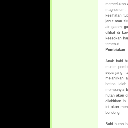
memerlukan za
magnesium. 
kesihatan tu
jenut atau si
air garam ga
dilihat di k
keesokan ha
tersebut.
Pembiakan
Anak babi h
musim pembia
sepanjang t
melahirkan 
betina iala
mempunyai bu
hutan akan d
dilahirkan in
ini akan men
bondong.
Babi hutan b