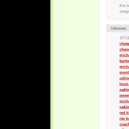
Kini 
sanga
Unknown
15711
chea
chan
micha
burbe
micha
mont
celin
louis
oakl
jerem
micha
oakle
red t
ray 
coach