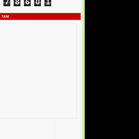
7
8
6
0
1
 TANI