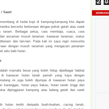
2
0
 / Sawit
SEMBANG
ersembang di kedai kopi di kampung-kampung kita dapati
ereka bercerita berkenaan dengan pokok getah atau sawit
 tanam. Berbagai petua, cara membaja, cuaca, cara
dari ancaman musuh tanaman, kawasan tanaman, status
ditanam dan lain-lain. Pada kali ini saya ingin mencerita
kenaan dengan musuh tanaman yang mengacam penanam
it iaitu babi hutan.
t
dalah mamalia besar yang boleh hidup dipelbagai habitat
a di kawasan hutan tanah pamah yang kaya dengan
inatang ini juga boleh dijumpai di kawasan hutan paya
n karanggas, hutan paya bakau, hutan tanah tinggi dan
ukar dipinggiaran kampung atau ladang getah dan sawit
i hutan terdiri daripada buah-buahan, cacing tanah,