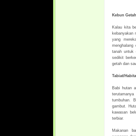
Kebun Getah
Kalau kita b
kebanyakan m
yang mereka
menghalang 
tanah untuk 
sedikit ber
getah dan saw
Tabiat/Habita
Babi hutan a
terutamany
tumbuhan. B
gambut. Huta
kawasan bel
terbiar.
Makanan bab