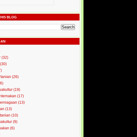
HIS BLOG
GAN
)
r
(32)
(30)
7)
rtanian
(26)
6)
uakultur
(19)
enternakan
(17)
perniagaan
(13)
kan
(13)
rtanian
(10)
uakultur
(9)
rnakan
(6)
)