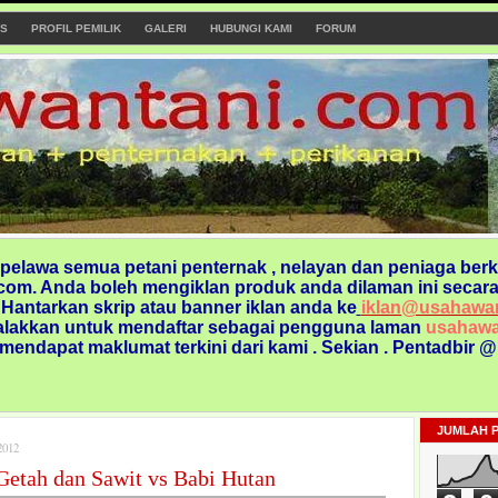
S
PROFIL PEMILIK
GALERI
HUBUNGI KAMI
FORUM
elawa semua petani penternak , nelayan dan peniaga berk
om. Anda boleh mengiklan produk anda dilaman ini secara
. Hantarkan skrip atau banner iklan anda ke
iklan@usahawa
alakkan untuk mendaftar sebagai pengguna laman
usahawa
 mendapat maklumat terkini dari kami
. Sekian . Pentadbir 
JUMLAH 
012
Getah dan Sawit vs Babi Hutan