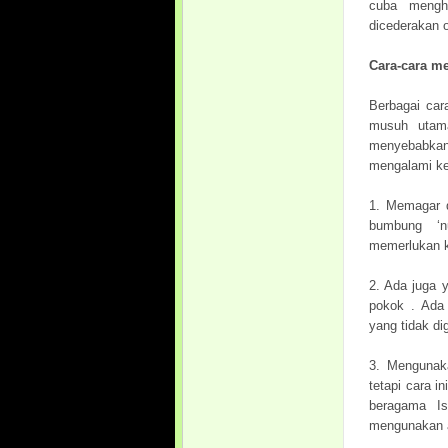
cuba mengh
dicederakan o
Cara-cara m
Berbagai car
musuh utam
menyebabkan
mengalami ker
1. Memagar d
bumbung ‘n
memerlukan k
2. Ada juga 
pokok . Ada
yang tidak di
3. Mengunaka
tetapi cara 
beragama Is
mengunakan a