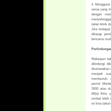
4. Mengguna 
ramai yang m
dengan men
menyelenggar
talian letrik
Jika terdapa
diharap pem
bersama mud
Perlindunga
Walaupun bab
dilindungi d
disenaraikan 
menjadi su
membunuh, m
permit. Mere
3000 atau du
68(a) Akta 
simbat lebih
ini lima tahu