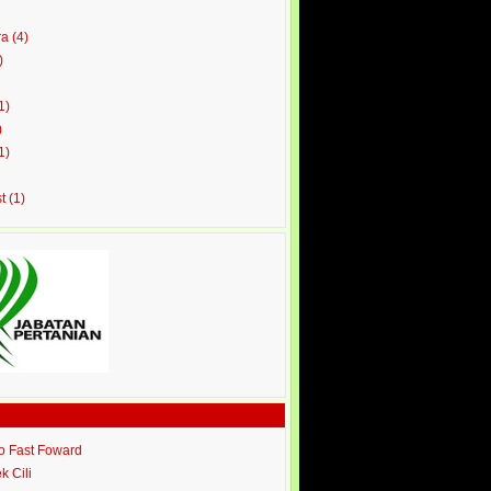
ra
(4)
)
1)
)
1)
st
(1)
ro Fast Foward
ek Cili