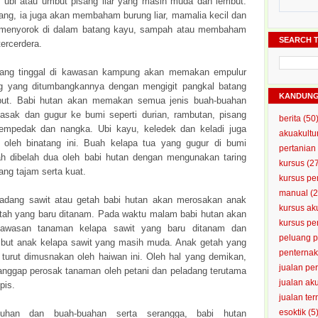
 ubi atau umbut pisang liar yang masih muda dan lembut.
uang, ia juga akan membaham burung liar, mamalia kecil dan
g menyorok di dalam batang kayu, sampah atau membaham
SEARCH T
ercerdera.
yang tinggal di kawasan kampung akan memakan empulur
g yang ditumbangkannya dengan mengigit pangkal batang
KANDUN
ebut. Babi hutan akan memakan semua jenis buah-buahan
sak dan gugur ke bumi seperti durian, rambutan, pisang
berita
(50
cempedak dan nangka. Ubi kayu, keledek dan keladi juga
akuakultu
 oleh binatang ini. Buah kelapa tua yang gugur di bumi
pertanian
 dibelah dua oleh babi hutan dengan mengunakan taring
kursus
(2
ang tajam serta kuat.
kursus pe
manual
(2
adang sawit atau getah babi hutan akan merosakan anak
kursus ak
etah yang baru ditanam. Pada waktu malam babi hutan akan
kursus p
awasan tanaman kelapa sawit yang baru ditanam dan
peluang 
ut anak kelapa sawit yang masih muda. Anak getah yang
penterna
 turut dimusnakan oleh haiwan ini. Oleh hal yang demikan,
jualan pe
ianggap perosak tanaman oleh petani dan peladang terutama
jualan ak
pis.
jualan te
esoktik
(5
buhan dan buah-buahan serta serangga, babi hutan