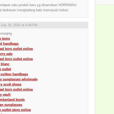
terdapat satu produk baru yg dinamakan HORRIMAU
t berkesan menghalang babi memasuki kebun
,
July 10, 2015 at 4:49 PM
meiqing
p toms
el handbags
el kors outlet online
rry sale
el kors outlet online
 blanc
e outlet
 vuitton handbags
ey sunglasses wholesale
y scott shoes
el kors outlet online
y vault
imberland boots
ban sunglasses
 outlet store online