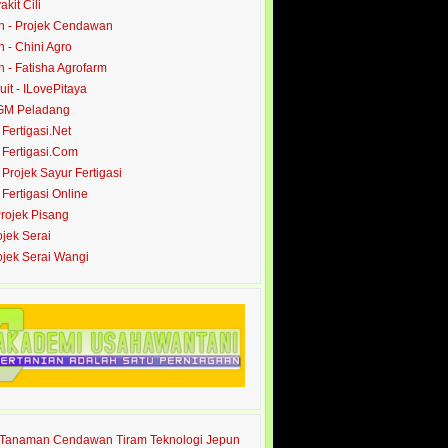
akit Cili
 - Projek Cendawan
- Chini Agro
- Fatisha Agrofarm
it - ILovePitaya
 GM Peladang
- Fertigasi.Net
- Fertigasi.Com
- Projek Sayur Fertigasi
- Fertigasi Online
Projek Pisang
ojek Serai
rojek Serai Wangi
s Tanaman Cendawan Tiram Teknologi Jepun