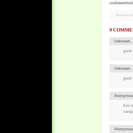
usahawantan
Posted by 
9 COMME
Unknown
good
Unknown
good
Anonymo
Kini 
sanga
Anonymo