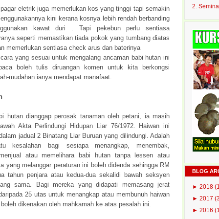
2. Semina
pagar eletrik juga memerlukan kos yang tinggi tapi semakin
enggunakannya kini kerana kosnya lebih rendah berbanding
ggunakan kawat duri . Tapi pekebun perlu sentiasa
anya seperti memastikan tiada pokok yang tumbang diatas
 dan memerlukan sentiasa check arus dan baterinya
t cara yang sesuai untuk mengalang ancaman babi hutan ini
baca boleh tulis diruangan komen untuk kita berkongsi
ah-mudahan ianya mendapat manafaat.
n
i hutan dianggap perosak tanaman oleh petani, ia masih
ibawah Akta Perlindungi Hidupan Liar 76/1972. Haiwan ini
dalam jadual 2 Binatang Liar Buruan yang dilindungi. Adalah
atu kesalahan bagi sesiapa menangkap, menembak,
enjual atau memelihara babi hutan tanpa lessen atau
ka yang melanggar peraturan ini boleh didenda sehingga RM
BLOG AR
a tahun penjara atau kedua-dua sekalidi bawah seksyen
yang sama. Bagi mereka yang didapati memasang jerat
►
2018
(
 daripada 25 utas untuk menangkap atau membunuh haiwan
►
2017
(
n boleh dikenakan oleh mahkamah ke atas pesalah ini.
►
2016
(