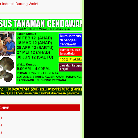
r Industri Burung Walet
CHIVE
1)
3)
1)