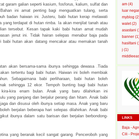
t garam galian seperti kasium, fosforus, kalium, sulfat dan
am
(4)
Bahan ini amat penting bagi menguatkan tulang, serta
luar nega
buh badan haiwan ini. Justeru, babi hutan kerap melawati
myblog
(2
ra yang terdapat di hutan rimba. Ia akan menjilat tanah atau
walet
(2)
lian tersebut. Kesan tapak kaki babi hutan amat mudah
asastani
(
awasan jenut ini. Tidak hairan selepas menabur baja pada
banner
(1
ri babi hutan akan datang mencakar atau memakan tanah
hasiltani
(
j
(1)
middleea
utan akan bersama-sama ibunya sehingga dewasa .Tiada
kan tertentu bagi babi hutan. Haiwan ini boleh membiak
ahun. Sebagaimana babi perliharaan, babi hutan boleh
anak sehingga 12 ekor. Tempoh bunting bagi babi hutan
h kira-kira enam bulan. Anak yang baru dilahirkan ini
lu yang panjang dan berjalur perang dan hitam. Anak babi
ijaga dan disusui oleh ibunya setiap masa. Anak yang baru
i boleh berjalan beberapa hari selepas dilahirkan. Anak babi
gikut ibunya dalam satu barisan dan berjalan berbondong-
LINKS
Baja - Ag
Cili - Proj
etina yang beranak kecil sangat garang. Penceroboh yang