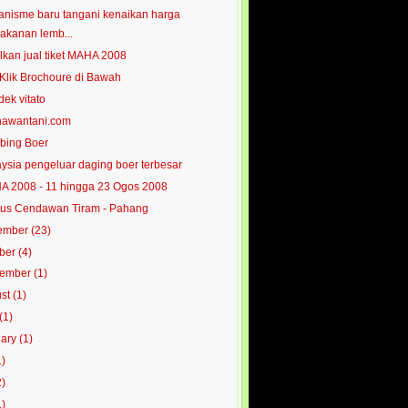
nisme baru tangani kenaikan harga
akanan lemb...
lkan jual tiket MAHA 2008
 Klik Brochoure di Bawah
dek vitato
hawantani.com
bing Boer
ysia pengeluar daging boer terbesar
 2008 - 11 hingga 23 Ogos 2008
us Cendawan Tiram - Pahang
ember
(23)
ober
(4)
tember
(1)
ust
(1)
(1)
uary
(1)
1)
2)
1)