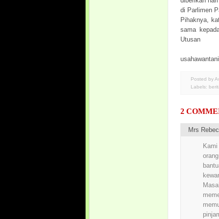
diberikan har
di Parlimen 
Pihaknya, ka
sama kepada 
Utusan
usahawantan
Posted by 
Labels:
beri
2 COMME
Mrs Rebec
Kami 
oran
bantu
kewa
Masal
meme
memul
pinja