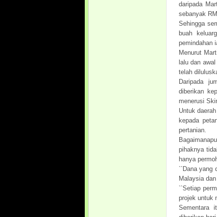
daripada Mar
sebanyak RM5
Sehingga sem
buah keluar
pemindahan i
Menurut Mart
lalu dan awa
telah dilulus
Daripada ju
diberikan ke
menerusi Ski
Untuk daerah
kepada petan
pertanian.
Bagaimanapun
pihaknya tid
hanya permoh
``Dana yang 
Malaysia dan 
``Setiap per
projek untuk 
Sementara i