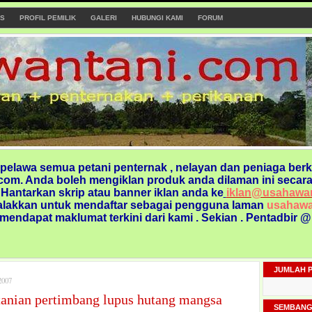
S
PROFIL PEMILIK
GALERI
HUBUNGI KAMI
FORUM
elawa semua petani penternak , nelayan dan peniaga berk
om. Anda boleh mengiklan produk anda dilaman ini secara
. Hantarkan skrip atau banner iklan anda ke
iklan@usahawa
alakkan untuk mendaftar sebagai pengguna laman
usahawa
 mendapat maklumat terkini dari kami
. Sekian . Pentadbir 
JUMLAH 
007
tanian pertimbang lupus hutang mangsa
SEMBANG