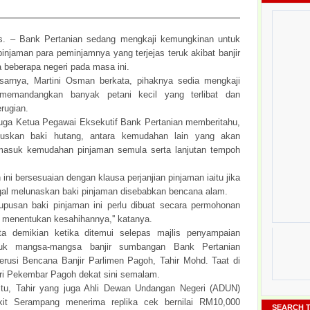
. – Bank Pertanian sedang mengkaji kemungkinan untuk
injaman para peminjamnya yang terjejas teruk akibat banjir
 beberapa negeri pada masa ini.
arnya, Martini Osman berkata, pihaknya sedia mengkaji
 memandangkan banyak petani kecil yang terlibat dan
rugian.
juga Ketua Pegawai Eksekutif Bank Pertanian memberitahu,
puskan baki hutang, antara kemudahan lain yang akan
rmasuk kemudahan pinjaman semula serta lanjutan tempoh
 ini bersesuaian dengan klausa perjanjian pinjaman iaitu jika
al melunaskan baki pinjaman disebabkan bencana alam.
upusan baki pinjaman ini perlu dibuat secara permohonan
n menentukan kesahihannya,'' katanya.
ta demikian ketika ditemui selepas majlis penyampaian
tuk mangsa-mangsa banjir sumbangan Bank Pertanian
rusi Bencana Banjir Parlimen Pagoh, Tahir Mohd. Taat di
i Pekembar Pagoh dekat sini semalam.
itu, Tahir yang juga Ahli Dewan Undangan Negeri (ADUN)
it Serampang menerima replika cek bernilai RM10,000
SEARCH T