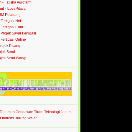
- Fatisha Agrofarm
it - ILovePitaya
 GM Peladang
- Fertigasi.Net
- Fertigasi.Com
- Projek Sayur Fertigasi
- Fertigasi Online
Projek Pisang
ojek Serai
rojek Serai Wangi
s Tanaman Cendawan Tiram Teknologi Jepun
r Industri Burung Walet