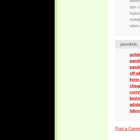
Berti
dan c
hubu
melal
rebec
jasonbob
gold
pando
pand
off w
kyri
chea
curr
kevin
adid
lebr
Post a Comm