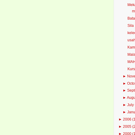
Meka
m
Bata
Sila
kele
usa
Kam
Mala
MAHA
Kurs
►
Nov
►
Oct
►
Sep
►
Aug
►
July
►
Jan
►
2006
(
►
2005
(
►
2000
(