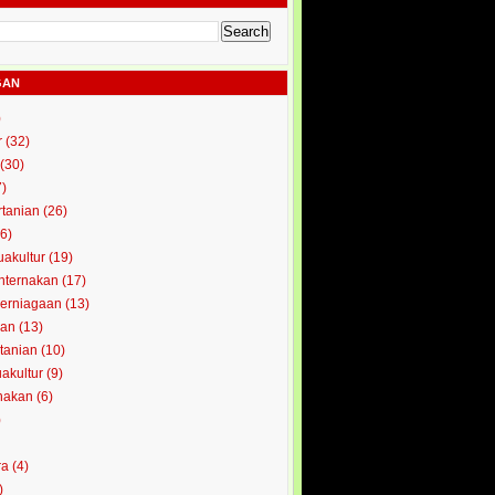
GAN
)
r
(32)
(30)
7)
rtanian
(26)
6)
uakultur
(19)
enternakan
(17)
perniagaan
(13)
kan
(13)
rtanian
(10)
uakultur
(9)
rnakan
(6)
)
ra
(4)
)