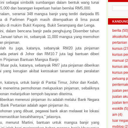
tini sebagai simbolik sumbangan dalam bentuk wang tunai
,000 dan barangan keperluan harian bernilai RM5,000.
alam, seramai 348 mangsa banjir yang terdiri daripada 85
ga di Parlimen Pagoh masih ditempatkan di lima pusat
KANDUN
aitu di mukim Bukit Kepong, Bukit Serampang dan Lenga.
berita
(50
ini, dalam bencana banjir pada penghujung Disember tahun
l Januari tahun ini, sebanyak 11,000 mangsa yang memohon
akuakultu
kan pinjaman.
pertanian
mlah itu juga, katanya, sebanyak RM20 juta pinjaman
kursus
(2
pada petani di Johor dan RM10.7 juta lagi bantuan diberi
kursus pe
m Pinjaman Bantuan Mangsa Banjir.
manual
(2
 Muar pula, katanya, sebanyak RM7 juta pinjaman diberikan
kursus ak
i yang kerugian akibat kerosakan tanaman dan peralatan
kursus p
peluang 
, katanya, untuk banjir di Pantai Timur, Johor dan Kedah,
penterna
ak menerima permohonan melupuskan pinjaman, sebaliknya
jualan pe
onan melanjutkan tempoh bayaran diterima.
jualan ak
diberikan menerusi pinjaman itu adalah melalui Bank Negara
jualan te
Bank Pertanian adalah agen pinjaman itu.
esoktik
(5
mohonan yang dibuat, pegawai bank akan melawat ke lokasi
am
(4)
memastikan kesahihannya,'' jelasnya.
luar nega
tu, menurut Martini, bantuan untuk mangsa banjir yang
myblog
(2