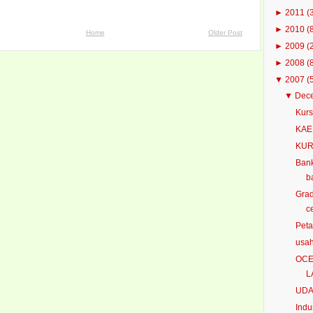
►
2011
(
►
2010
(
Home
Older Post
►
2009
(
►
2008
(
▼
2007
(
▼
Dec
Kurs
KAE
KUR
Bank
ba
Grad
c
Peta
usa
OCE
L
UDA
Indu