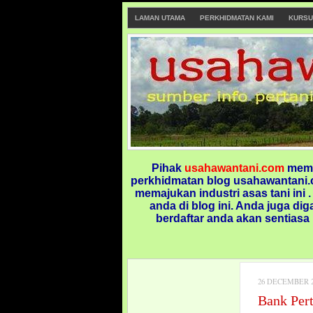
LAMAN UTAMA
PERKHIDMATAN KAMI
KURSU
Pihak
usahawantani.com
memp
perkhidmatan blog usahawantani.c
memajukan industri asas tani ini 
anda di blog ini.
Anda juga dig
berdaftar anda akan sentiasa
26 DECEMBER 2
Bank Per