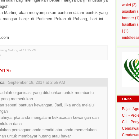
i ini ialah bagi meringankan beban mangsa banjir khususnya
walet
(2)
Pagoh.
asastani
(
ta Martini, akan menyampaikan bantuan dalam bentuk yang
banner
(1
mangsa banjir di Parlimen Pekan di Pahang, hari ini. -
hasiltani
(
j
(1)
i.com
middleea
Awang Sulong
at
11:15 PM
ta
NTS:
ca
,
September 19, 2017 at 2:56 AM
adalah organisasi yang ditubuhkan untuk membantu
g yang memerlukan
LINKS
an seperti bantuan kewangan. Jadi, jika anda melalui
Baja - Ag
ngan
Cili - Proj
ahnya, jika anda mengalami kekacauan kewangan dan
Cili - Peny
rlukan dana
Cendawan
akan perniagaan anda sendiri atau anda memerlukan
Cendawan 
man untuk membayar hutang atau bayar