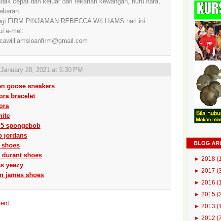
ndak cepat dan keluar dari tekanan kewangan, huru hara,
abaran
ngi FIRM PINJAMAN REBECCA WILLIAMS hari ini
ui e-mel:
cawilliamsloanfirm@gmail.com
,
January 20, 2021 at 6:30 PM
en goose sneakers
ra bracelet
ora
hite
e 5 spongebob
p jordans
BLOG AR
y shoes
 durant shoes
►
2018
(
as yeezy
►
2017
(
on james shoes
►
2016
(
►
2015
(
ent
►
2013
(
►
2012
(