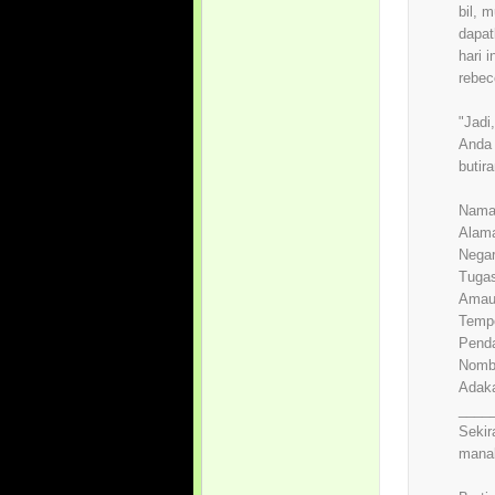
bil, 
dapat
hari i
rebec
"Jadi
Anda 
butir
Nama
Alam
Nega
Tuga
Amaun
Temp
Pend
Nombo
Adaka
____
Sekir
manak