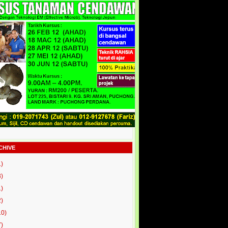
CHIVE
1)
3)
1)
2)
10)
7)