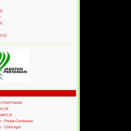
1)
)
1)
st
(1)
ro Fast Foward
ek Cili
akit Cili
 - Projek Cendawan
- Chini Agro