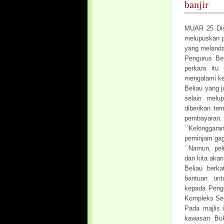
banjir
MUAR 25 Dis
melupuskan p
yang melanda
Pengurus Bes
perkara itu
mengalami ke
Beliau yang 
selain melu
diberikan te
pembayaran.
``Kelonggaran
peminjam gag
``Namun, pel
dan kita aka
Beliau berka
bantuan un
kepada Penge
Kompleks Ser
Pada majlis 
kawasan Buk