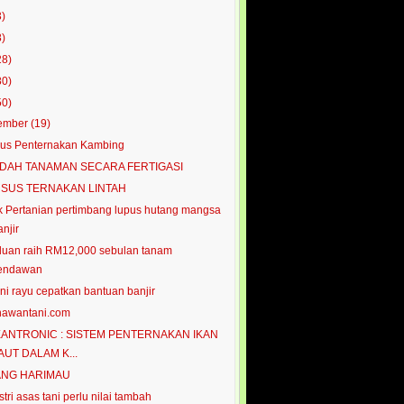
3)
8)
28)
80)
50)
ember
(19)
us Penternakan Kambing
DAH TANAMAN SECARA FERTIGASI
SUS TERNAKAN LINTAH
 Pertanian pertimbang lupus hutang mangsa
njir
uan raih RM12,000 sebulan tanam
endawan
ni rayu cepatkan bantuan banjir
hawantani.com
ANTRONIC : SISTEM PENTERNAKAN IKAN
AUT DALAM K...
NG HARIMAU
stri asas tani perlu nilai tambah