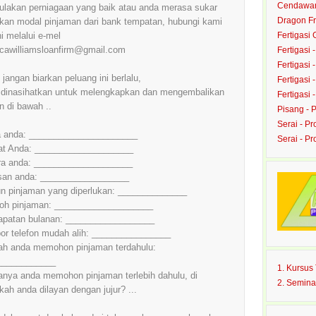
Cendawan 
mulakan perniagaan yang baik atau anda merasa sukar
Dragon Fru
kan modal pinjaman dari bank tempatan, hubungi kami
ni melalui e-mel
Fertigasi
cawilliamsloanfirm@gmail.com
Fertigasi 
Fertigasi 
, jangan biarkan peluang ini berlalu,
Fertigasi 
dinasihatkan untuk melengkapkan dan mengembalikan
Fertigasi 
an di bawah ..
Pisang - 
Serai - Pr
 anda: ______________________
Serai - P
at Anda: ____________________
ra anda: ____________________
san anda: __________________
 pinjaman yang diperlukan: ______________
oh pinjaman: ____________________
apatan bulanan: __________________
r telefon mudah alih: ________________
h anda memohon pinjaman terdahulu:
____________
1. Kursu
anya anda memohon pinjaman terlebih dahulu, di
2. Semina
ah anda dilayan dengan jujur? ...