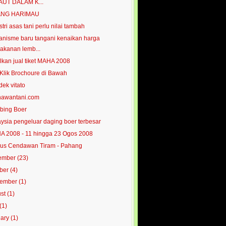
AUT DALAM K...
NG HARIMAU
stri asas tani perlu nilai tambah
nisme baru tangani kenaikan harga
akanan lemb...
lkan jual tiket MAHA 2008
 Klik Brochoure di Bawah
dek vitato
hawantani.com
bing Boer
ysia pengeluar daging boer terbesar
 2008 - 11 hingga 23 Ogos 2008
us Cendawan Tiram - Pahang
ember
(23)
ober
(4)
tember
(1)
ust
(1)
(1)
uary
(1)