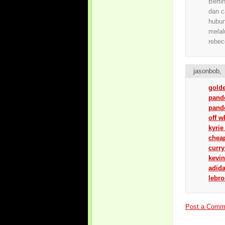
Berti
dan c
hubu
melal
rebec
jasonbob
gold
pando
pand
off w
kyri
chea
curr
kevin
adid
lebr
Post a Comm