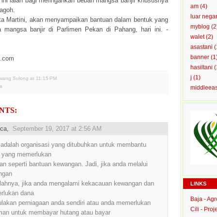
i ini ialah bagi meringankan beban mangsa banjir khususnya
am
(4)
Pagoh.
luar nega
ta Martini, akan menyampaikan bantuan dalam bentuk yang
myblog
(2
mangsa banjir di Parlimen Pekan di Pahang, hari ini. -
walet
(2)
asastani
(
banner
(1
i.com
hasiltani
(
j
(1)
Awang Sulong
at
11:15 PM
ta
middleea
NTS:
ca
,
September 19, 2017 at 2:56 AM
adalah organisasi yang ditubuhkan untuk membantu
g yang memerlukan
an seperti bantuan kewangan. Jadi, jika anda melalui
ngan
ahnya, jika anda mengalami kekacauan kewangan dan
LINKS
rlukan dana
Baja - Ag
akan perniagaan anda sendiri atau anda memerlukan
Cili - Proj
man untuk membayar hutang atau bayar