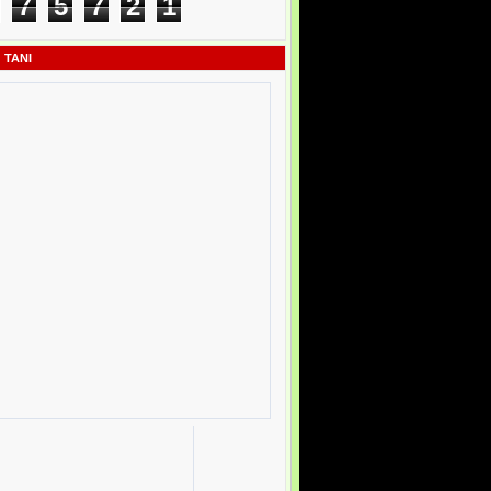
7
5
7
2
1
 TANI