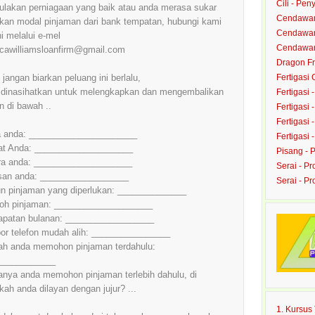
Cili - Peny
mulakan perniagaan yang baik atau anda merasa sukar
Cendawan
kan modal pinjaman dari bank tempatan, hubungi kami
Cendawan 
ni melalui e-mel
Cendawan 
cawilliamsloanfirm@gmail.com
Dragon Fru
, jangan biarkan peluang ini berlalu,
Fertigasi
dinasihatkan untuk melengkapkan dan mengembalikan
Fertigasi 
an di bawah ..
Fertigasi 
Fertigasi 
 anda: ______________________
Fertigasi 
at Anda: ____________________
Pisang - 
ra anda: ____________________
Serai - Pr
san anda: __________________
Serai - P
 pinjaman yang diperlukan: ______________
oh pinjaman: ____________________
apatan bulanan: __________________
r telefon mudah alih: ________________
h anda memohon pinjaman terdahulu:
____________
anya anda memohon pinjaman terlebih dahulu, di
ah anda dilayan dengan jujur? ...
1. Kursu