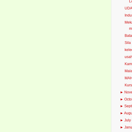
L
UDA
Indu
Meka
m
Bata
Sila
kele
usa
Kam
Mala
MAHA
Kurs
►
Nov
►
Oct
►
Sep
►
Aug
►
July
►
Jan