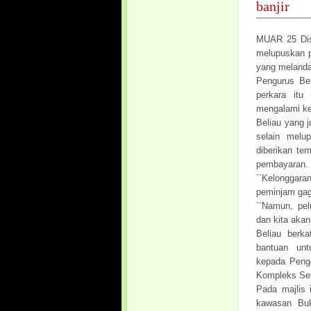
banjir
MUAR 25 Dis
melupuskan p
yang melanda
Pengurus Bes
perkara itu
mengalami ke
Beliau yang 
selain melu
diberikan te
pembayaran.
``Kelonggaran
peminjam gag
``Namun, pel
dan kita aka
Beliau berka
bantuan un
kepada Penge
Kompleks Ser
Pada majlis 
kawasan Buk