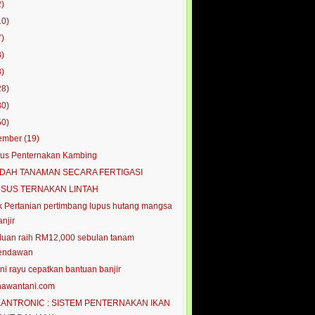
2)
10)
7)
3)
8)
28)
80)
50)
ember
(19)
us Penternakan Kambing
DAH TANAMAN SECARA FERTIGASI
SUS TERNAKAN LINTAH
 Pertanian pertimbang lupus hutang mangsa
njir
uan raih RM12,000 sebulan tanam
endawan
ni rayu cepatkan bantuan banjir
hawantani.com
ANTRONIC : SISTEM PENTERNAKAN IKAN