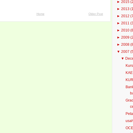
►
2015
(
►
2013
(
Home
Older Post
►
2012
(
►
2011
(
►
2010
(
►
2009
(
►
2008
(
▼
2007
(
▼
Dec
Kurs
KAE
KUR
Bank
ba
Grad
c
Peta
usa
OCE