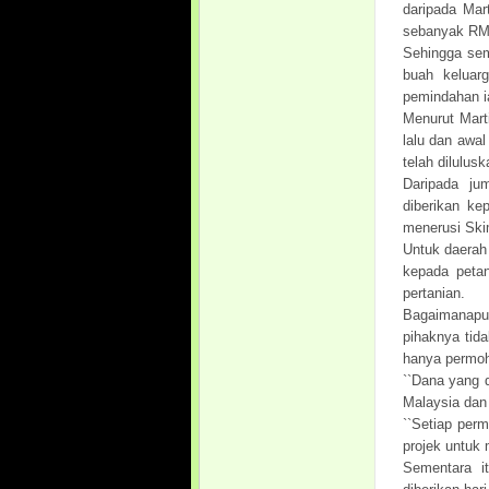
daripada Mar
sebanyak RM5
Sehingga sem
buah keluar
pemindahan i
Menurut Mart
lalu dan awa
telah dilulus
Daripada ju
diberikan ke
menerusi Ski
Untuk daerah
kepada petan
pertanian.
Bagaimanapun
pihaknya tid
hanya permoh
``Dana yang 
Malaysia dan 
``Setiap per
projek untuk 
Sementara i