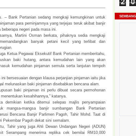
2
0
SEMBANG
. – Bank Pertanian sedang mengkaji kemungkinan untuk
injaman para peminjamnya yang terjejas teruk akibat banjir
 beberapa negeri pada masa ini.
arnya, Martini Osman berkata, pihaknya sedia mengkaji
 memandangkan banyak petani kecil yang terlibat dan
rugian.
juga Ketua Pegawai Eksekutif Bank Pertanian memberitahu,
puskan baki hutang, antara kemudahan lain yang akan
rmasuk kemudahan pinjaman semula serta lanjutan tempoh
 ini bersesuaian dengan klausa perjanjian pinjaman iaitu jika
al melunaskan baki pinjaman disebabkan bencana alam.
upusan baki pinjaman ini perlu dibuat secara permohonan
n menentukan kesahihannya,'' katanya.
ta demikian ketika ditemui selepas majlis penyampaian
tuk mangsa-mangsa banjir sumbangan Bank Pertanian
rusi Bencana Banjir Parlimen Pagoh, Tahir Mohd. Taat di
i Pekembar Pagoh dekat sini semalam.
itu, Tahir yang juga Ahli Dewan Undangan Negeri (ADUN)
it Serampang menerima replika cek bernilai RM10,000