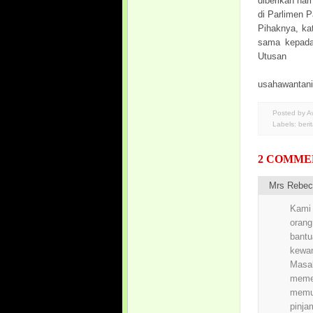
diberikan har
di Parlimen 
Pihaknya, ka
sama kepada 
Utusan
usahawantan
Posted by 
Labels:
beri
2 COMME
Mrs Rebec
Kami 
oran
bantu
kewa
Masal
meme
memul
pinja