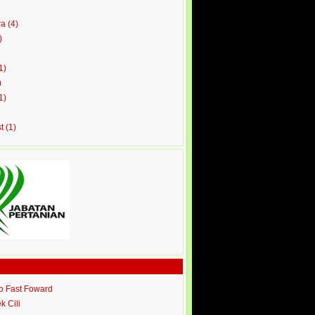
ra
(4)
)
1)
)
1)
st
(1)
ro Fast Foward
ek Cili