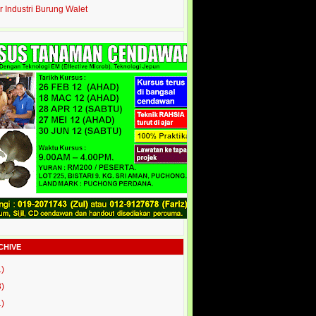
r Industri Burung Walet
CHIVE
1)
3)
1)