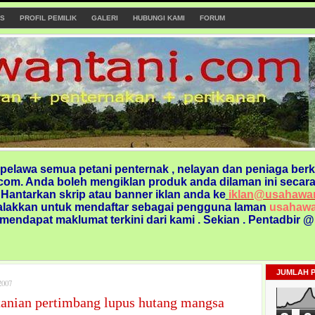
S
PROFIL PEMILIK
GALERI
HUBUNGI KAMI
FORUM
elawa semua petani penternak , nelayan dan peniaga berk
om. Anda boleh mengiklan produk anda dilaman ini secara
. Hantarkan skrip atau banner iklan anda ke
iklan@usahawa
alakkan untuk mendaftar sebagai pengguna laman
usahawa
 mendapat maklumat terkini dari kami
. Sekian . Pentadbir 
JUMLAH 
007
tanian pertimbang lupus hutang mangsa