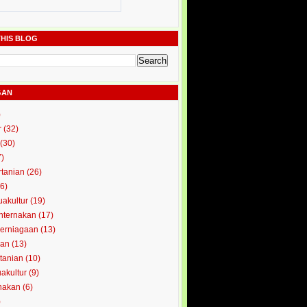
HIS BLOG
GAN
)
r
(32)
(30)
7)
rtanian
(26)
6)
uakultur
(19)
enternakan
(17)
perniagaan
(13)
kan
(13)
rtanian
(10)
uakultur
(9)
rnakan
(6)
)