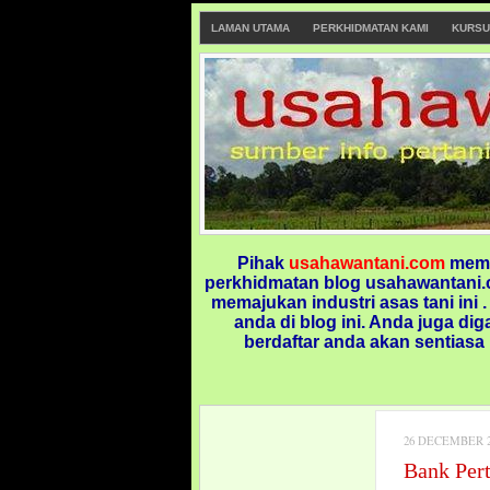
LAMAN UTAMA
PERKHIDMATAN KAMI
KURSU
Pihak
usahawantani.com
memp
perkhidmatan blog usahawantani.c
memajukan industri asas tani ini 
anda di blog ini.
Anda juga dig
berdaftar anda akan sentiasa
26 DECEMBER 2
Bank Per