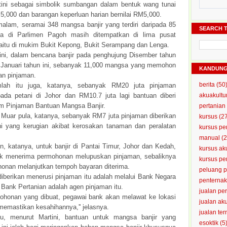
tini sebagai simbolik sumbangan dalam bentuk wang tunai
,000 dan barangan keperluan harian bernilai RM5,000.
alam, seramai 348 mangsa banjir yang terdiri daripada 85
SEARCH T
ga di Parlimen Pagoh masih ditempatkan di lima pusat
aitu di mukim Bukit Kepong, Bukit Serampang dan Lenga.
ini, dalam bencana banjir pada penghujung Disember tahun
l Januari tahun ini, sebanyak 11,000 mangsa yang memohon
KANDUN
kan pinjaman.
berita
(50
mlah itu juga, katanya, sebanyak RM20 juta pinjaman
pada petani di Johor dan RM10.7 juta lagi bantuan diberi
akuakultu
m Pinjaman Bantuan Mangsa Banjir.
pertanian
 Muar pula, katanya, sebanyak RM7 juta pinjaman diberikan
kursus
(2
i yang kerugian akibat kerosakan tanaman dan peralatan
kursus pe
manual
(2
, katanya, untuk banjir di Pantai Timur, Johor dan Kedah,
kursus ak
ak menerima permohonan melupuskan pinjaman, sebaliknya
kursus p
onan melanjutkan tempoh bayaran diterima.
peluang 
diberikan menerusi pinjaman itu adalah melalui Bank Negara
penterna
Bank Pertanian adalah agen pinjaman itu.
jualan pe
mohonan yang dibuat, pegawai bank akan melawat ke lokasi
jualan ak
memastikan kesahihannya,'' jelasnya.
jualan te
tu, menurut Martini, bantuan untuk mangsa banjir yang
esoktik
(5