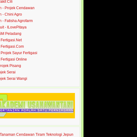
akit Cili
 - Projek Cendawan
- Chini Agro
- Fatisha Agrofarm
it - ILovePitaya
 GM Peladang
- Fertigasi.Net
- Fertigasi.Com
- Projek Sayur Fertigasi
- Fertigasi Online
Projek Pisang
ojek Serai
rojek Serai Wangi
s Tanaman Cendawan Tiram Teknologi Jepun