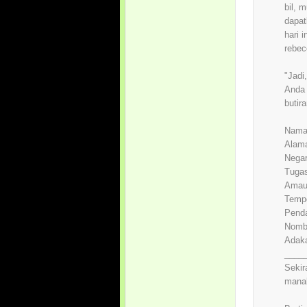
bil, 
dapat
hari i
rebec
"Jadi
Anda 
butir
Nama
Alam
Nega
Tuga
Amaun
Temp
Pend
Nombo
Adaka
____
Sekir
manak