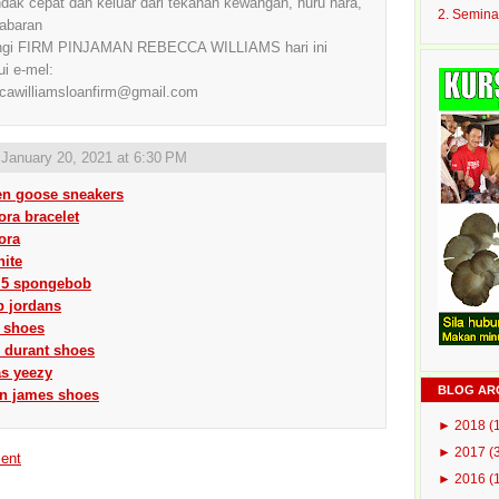
ndak cepat dan keluar dari tekanan kewangan, huru hara,
2. Semina
abaran
ngi FIRM PINJAMAN REBECCA WILLIAMS hari ini
ui e-mel:
cawilliamsloanfirm@gmail.com
,
January 20, 2021 at 6:30 PM
en goose sneakers
ra bracelet
ora
hite
e 5 spongebob
p jordans
y shoes
 durant shoes
as yeezy
BLOG AR
on james shoes
►
2018
(
►
2017
(
ent
►
2016
(