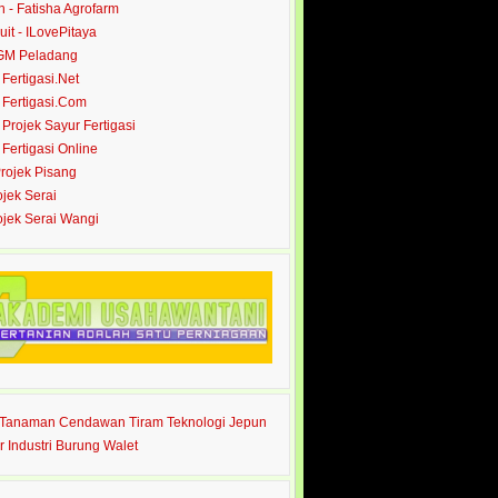
- Fatisha Agrofarm
it - ILovePitaya
 GM Peladang
- Fertigasi.Net
- Fertigasi.Com
- Projek Sayur Fertigasi
- Fertigasi Online
Projek Pisang
ojek Serai
rojek Serai Wangi
s Tanaman Cendawan Tiram Teknologi Jepun
r Industri Burung Walet