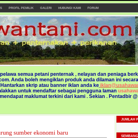
S
PROFIL PEMILIK
GALERI
HUBUNGI KAMI
FORUM
elawa semua petani penternak , nelayan dan peniaga berk
om. Anda boleh mengiklan produk anda dilaman ini secara
. Hantarkan skrip atau banner iklan anda ke
iklan@usahawa
alakkan untuk mendaftar sebagai pengguna laman
usahawa
 mendapat maklumat terkini dari kami
. Sekian . Pentadbir 
JUMLAH 
urung sumber ekonomi baru
SEMBANG