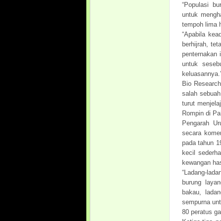
“Populasi bu
untuk mengha
tempoh lima h
“Apabila kead
berhijrah, t
penternakan 
untuk seseb
keluasannya.’
Bio Research
salah sebuah
turut menjel
Rompin di Pa
Pengarah Ur
secara komer
pada tahun 1
kecil sederh
kewangan hasi
“Ladang-ladan
burung layan
bakau, ladan
sempurna untu
80 peratus ga