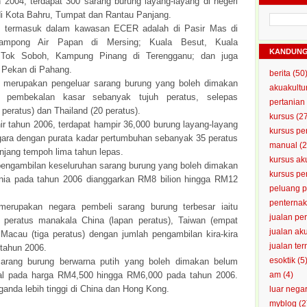
 2004, terdapat 300 sarang burung layang-layang di negeri
 di Kota Bahru, Tumpat dan Rantau Panjang.
n termasuk dalam kawasan ECER adalah di Pasir Mas di
Kampong Air Papan di Mersing; Kuala Besut, Kuala
KANDUN
 Tok Soboh, Kampung Pinang di Terengganu; dan juga
 Pekan di Pahang.
berita
(50
i merupakan pengeluar sarang burung yang boleh dimakan
akuakultu
i pembekalan kasar sebanyak tujuh peratus, selepas
pertanian
 peratus) dan Thailand (20 peratus).
kursus
(2
ir tahun 2006, terdapat hampir 36,000 burung layang-layang
kursus pe
egara dengan purata kadar pertumbuhan sebanyak 35 peratus
manual
(2
njang tempoh lima tahun lepas.
kursus ak
 pengambilan keseluruhan sarang burung yang boleh dimakan
kursus p
unia pada tahun 2006 dianggarkan RM8 bilion hingga RM12
peluang 
penterna
erupakan negara pembeli sarang burung terbesar iaitu
jualan pe
peratus manakala China (lapan peratus), Taiwan (empat
jualan ak
 Macau (tiga peratus) dengan jumlah pengambilan kira-kira
jualan te
 tahun 2006.
esoktik
(5
sarang burung berwarna putih yang boleh dimakan belum
ual pada harga RM4,500 hingga RM6,000 pada tahun 2006.
am
(4)
anda lebih tinggi di China dan Hong Kong.
luar nega
myblog
(2