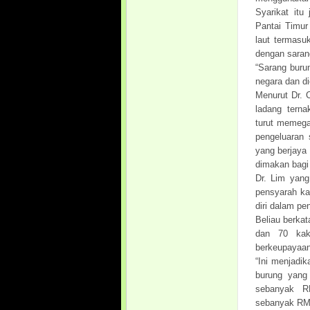
Syarikat it
Pantai Timur
laut termasu
dengan saran
“Sarang burun
negara dan di
Menurut Dr. 
ladang terna
turut memega
pengeluaran 
yang berjaya
dimakan bagi 
Dr. Lim yang
pensyarah kan
diri dalam pe
Beliau berka
dan 70 kaki
berkeupayaan
“Ini menjadi
burung yang
sebanyak R
sebanyak RM