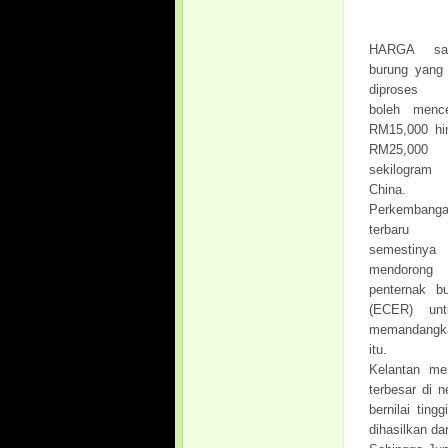
HARGA sar
burung yang 
diproses 
boleh menc
RM15,000 hi
RM25,000
sekilogra
China.
Perkembang
terbaru 
semestinya
mendorong
penternak b
(ECER) unt
memandangkan
itu.
Kelantan me
terbesar di 
bernilai tin
dihasilkan da