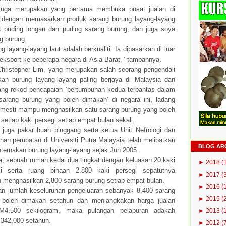
u juga merupakan yang pertama membuka pusat jualan di
 dengan memasarkan produk sarang burung layang-layang
k puding longan dan puding sarang burung; dan juga soya
g burung.
g layang-layang laut adalah berkualiti. Ia dipasarkan di luar
eksport ke beberapa negara di Asia Barat,’’ tambahnya.
Christopher Lim, yang merupakan salah seorang pengendali
kan burung layang-layang paling berjaya di Malaysia dan
ng rekod pencapaian ‘pertumbuhan kedua terpantas dalam
sarang burung yang boleh dimakan’ di negara ini, ladang
 mesti mampu menghasilkan satu sarang burung yang boleh
setiap kaki persegi setiap empat bulan sekali.
 juga pakar buah pinggang serta ketua Unit Nefrologi dan
an perubatan di Universiti Putra Malaysia telah melibatkan
BLOG AR
nternakan burung layang-layang sejak Jun 2005.
ta, sebuah rumah kedai dua tingkat dengan keluasan 20 kaki
►
2018
(
 serta ruang binaan 2,800 kaki persegi sepatutnya
►
2017
(
 menghasilkan 2,800 sarang burung setiap empat bulan.
►
2016
(
kan jumlah keseluruhan pengeluaran sebanyak 8,400 sarang
►
2015
(
 boleh dimakan setahun dan menjangkakan harga jualan
M4,500 sekilogram, maka pulangan pelaburan adakah
►
2013
(
342,000 setahun.
►
2012
(