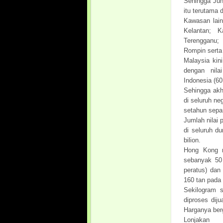
Sehingga Jun
itu terutama
Kawasan lai
Kelantan; 
Terengganu;
Rompin serta
Malaysia kin
dengan nila
Indonesia (60
Sehingga akh
di seluruh n
setahun sepa
Jumlah nilai
di seluruh d
bilion.
Hong Kong m
sebanyak 50 
peratus) dan
160 tan pada
Sekilogram 
diproses dij
Harganya berg
Lonjakan