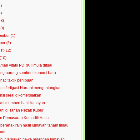
3)
8)
28)
80)
ember
(1)
ober
(6)
ust
(12)
(10)
man vitato PDRK II mula dituai
ng burung sumber ekonomi baru
-hati taktik penipuan
to fertigasi Harrani menguntungkan
nsi serai dikomersialkan
ani memberi hasil lumayan
ani di Tanah Rezab Kubur
n Pemasaran Komoditi Halia
beranak raih hasil lumayan tanam limau
adu
ut ternakan bawa pulangan lumayan