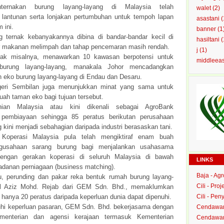
enternakan burung layang-layang di Malaysia telah
walet
(2)
lantunan serta lonjakan pertumbuhan untuk tempoh lapan
asastani
(
 ini.
banner
(1
g ternak kebanyakannya dibina di bandar-bandar kecil di
hasiltani
(
 makanan melimpah dan tahap pencemaran masih rendah.
j
(1)
rak misalnya, menawarkan 10 kawasan berpotensi untuk
middleea
burung layang-layang, manakala Johor mencadangkan
 eko burung layang-layang di Endau dan Desaru.
geri Sembilan juga menunjukkan minat yang sama untuk
ah taman eko bagi tujuan tersebut.
nian Malaysia atau kini dikenali sebagai AgroBank
pembiayaan sehingga 85 peratus berikutan perusahaan
 kini menjadi sebahagian daripada industri berasaskan tani.
 Koperasi Malaysia pula telah mengiktiraf enam buah
ngusahaan sarang burung bagi menjalankan usahasama
dengan gerakan koperasi di seluruh Malaysia di bawah
LINKS
danan perniagaan (business matching).
Baja - Ag
, perunding dan pakar reka bentuk rumah burung layang-
Cili - Proj
ul Aziz Mohd. Rejab dari GEM Sdn. Bhd., memaklumkan
 hanya 20 peratus daripada keperluan dunia dapat dipenuhi.
Cili - Peny
i keperluan pasaran, GEM Sdn. Bhd. bekerjasama dengan
Cendawan
menterian dan agensi kerajaan termasuk Kementerian
Cendawan 