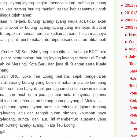
rung layang-layang begitu menggalakkan sehingga ruang
►
2011
(
silkan sarang burung menjadi sesak kebiasaannya untuk
►
2010
(
ingga tujuh tahun.
►
2009
(
aan ini terjadi, burung layang-layang sedia ada tidak akan
etapi anak-anak burung layang-layang yang menetas di pusat
▼
2008
(
itu terpaksa mencari tempat kediaman baru. Inilah masanya
►
Nov
uah pusat penternakan itu diperbesarkan atau ditambah
►
Oct
’
►
Aug
 Centre (M) Sdn. Bhd yang lebih dikenali sebagai BRC iaitu
▼
July
 pusat penternakan burung layang-layang terbesar di Perak
ajah ke Mersing, Kota Baru dan juga di Kuantan serta Kuala
Tana
hang.
Sara
usan BRC, Loke Teu Loong berkata, sejak pengeluaran
Hati
sial sarang burung yang boleh dimakan mula berkembang
Toma
998, semakin banyak ahli perniagaan dan usahawan industri
Pote
ana, tuan tanah serta para pelabur mula menyedari potensi
l industri penternakan burung-burung layang di Malaysia.
Bert
g burung layang-layang mestilah terletak di jajaran terbang
Bert
g-layang iaitu dari tengah hutan simpan, kawasan paya
Pela
g-ladang, sungai dan laut. Ini membentuk suasana yang
Dua 
k burung layang-layang,’’ kata Teu Loong.
m
gal
Rump