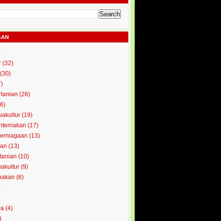
GAN
)
r
(32)
(30)
7)
rtanian
(26)
6)
uakultur
(19)
enternakan
(17)
perniagaan
(13)
kan
(13)
rtanian
(10)
uakultur
(9)
rnakan
(6)
)
ra
(4)
)