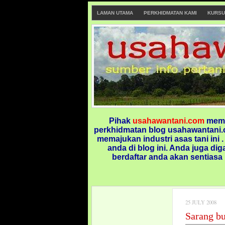
LAMAN UTAMA
PERKHIDMATAN KAMI
KURSU
Pihak
usahawantani.com
memp
perkhidmatan blog usahawantani.c
memajukan industri asas tani ini 
anda di blog ini.
Anda juga dig
berdaftar anda akan sentiasa
25 JULY 2008
Sarang b