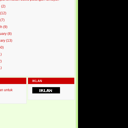
e
(2)
y
(12)
l
(7)
ch
(9)
ruary
(8)
uary
(13)
50)
1)
2)
1)
IKLAN
an untuk