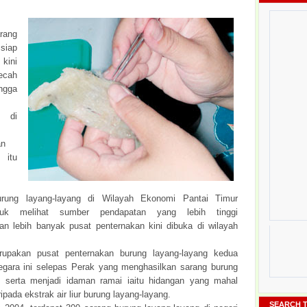
ang
siap
kini
ecah
ngga
m di
an
itu
urung layang-layang di Wilayah Ekonomi Pantai Timur
uk melihat sumber pendapatan yang lebih tinggi
 lebih banyak pusat penternakan kini dibuka di wilayah
rupakan pusat penternakan burung layang-layang kedua
negara ini selepas Perak yang menghasilkan sarang burung
ggi serta menjadi idaman ramai iaitu hidangan yang mahal
ripada ekstrak air liur burung layang-layang.
SEARCH T