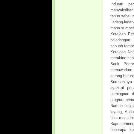
Industri p
menyaksikan 
tahun sebelum
Ladang-ladan
mana sumber
Kerajaan Pe
peladangan 
sebuah taman
Kerajaan Ne
membina sebu
Bank Perta
menawarkan 
sarang burung
Suruhanjaya
syarikat pe
perniagaan 
program pema
Namun begitu
layang, Abd
buat masa ini
Bagi memenuh
beberapa ke