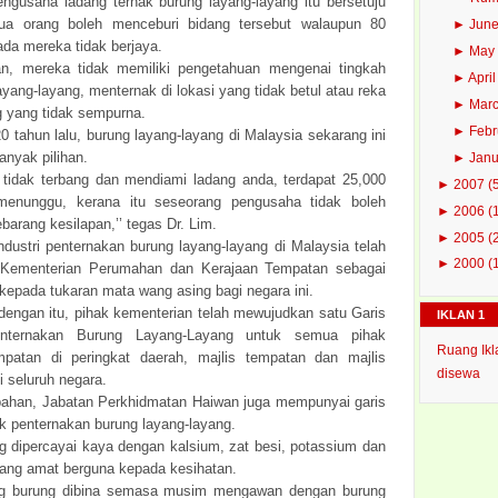
pengusaha ladang ternak burung layang-layang itu bersetuju
a orang boleh menceburi bidang tersebut walaupun 80
►
Jun
ada mereka tidak berjaya.
►
Ma
an, mereka tidak memiliki pengetahuan mengenai tingkah
►
Apri
ayang-layang, menternak di lokasi yang tidak betul atau reka
►
Mar
g yang tidak sempurna.
►
Feb
0 tahun lalu, burung layang-layang di Malaysia sekarang ini
nyak pilihan.
►
Jan
 tidak terbang dan mendiami ladang anda, terdapat 25,000
►
2007
(
 menunggu, kerana itu seseorang pengusaha tidak boleh
►
2006
(
arang kesilapan,’’ tegas Dr. Lim.
►
2005
(
ndustri penternakan burung layang-layang di Malaysia telah
►
2000
(
eh Kementerian Perumahan dan Kerajaan Tempatan sebagai
epada tukaran mata wang asing bagi negara ini.
engan itu, pihak kementerian telah mewujudkan satu Garis
IKLAN 1
nternakan Burung Layang-Layang untuk semua pihak
Ruang Ikl
patan di peringkat daerah, majlis tempatan dan majlis
disewa
i seluruh negara.
ahan, Jabatan Perkhidmatan Haiwan juga mempunyai garis
k penternakan burung layang-layang.
g dipercayai kaya dengan kalsium, zat besi, potassium dan
ng amat berguna kepada kesihatan.
ng burung dibina semasa musim mengawan dengan burung