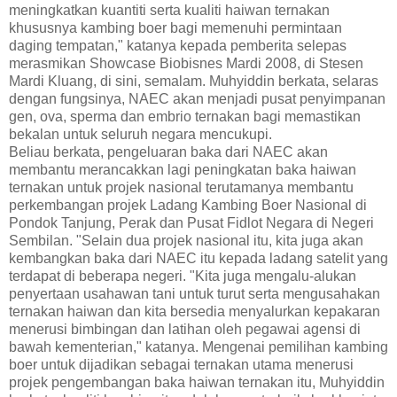
meningkatkan kuantiti serta kualiti haiwan ternakan
khususnya kambing boer bagi memenuhi permintaan
daging tempatan," katanya kepada pemberita selepas
merasmikan Showcase Biobisnes Mardi 2008, di Stesen
Mardi Kluang, di sini, semalam. Muhyiddin berkata, selaras
dengan fungsinya, NAEC akan menjadi pusat penyimpanan
gen, ova, sperma dan embrio ternakan bagi memastikan
bekalan untuk seluruh negara mencukupi.
Beliau berkata, pengeluaran baka dari NAEC akan
membantu merancakkan lagi peningkatan baka haiwan
ternakan untuk projek nasional terutamanya membantu
perkembangan projek Ladang Kambing Boer Nasional di
Pondok Tanjung, Perak dan Pusat Fidlot Negara di Negeri
Sembilan. "Selain dua projek nasional itu, kita juga akan
kembangkan baka dari NAEC itu kepada ladang satelit yang
terdapat di beberapa negeri. "Kita juga mengalu-alukan
penyertaan usahawan tani untuk turut serta mengusahakan
ternakan haiwan dan kita bersedia menyalurkan kepakaran
menerusi bimbingan dan latihan oleh pegawai agensi di
bawah kementerian," katanya. Mengenai pemilihan kambing
boer untuk dijadikan sebagai ternakan utama menerusi
projek pengembangan baka haiwan ternakan itu, Muhyiddin