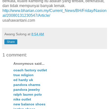
berkata, kualiti kambing itu adalah yang terbaik, berkhasiat,
dan tidak mempunyai banyak lemak.
http://www.bharian.com.my/Current_News/BH/Friday/Nasion
al/20080131230547/Article/
usahawantani.com
Awang Sulong
at
8:54 AM
Share
1 comment:
Anonymous said...
coach factory outlet
true religion
ed hardy uk
pandora charms
pandora jewelry
ralph lauren polo
nike outlet
new balance shoes